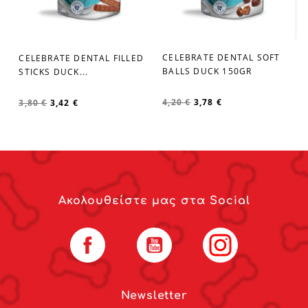
D
CELEBRATE DENTAL SOFT
CELEBRATE DENTAL FILLED
favorite_border
favorite_border
BALLS DUCK 150GR
STICKS DUCK...
4,20 €
3,78 €
3,80 €
3,42 €
Ακολουθείστε μας στα Social
Facebook
YouTube
Instagram
Newsletter