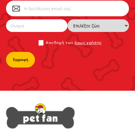
Αποδoχή των
όρων χρήσης