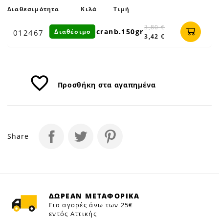
CRANB.
150GR
Διαθεσιμότητα
Κιλά
Τιμή
|
3,80 €
cranb.150gr
Διαθέσιμο
012467
Petfan
3,42 €
favorite_border
Προσθήκη στα αγαπημένα
Share
ΔΩΡΕΑΝ ΜΕΤΑΦΟΡΙΚΑ
Για αγορές άνω των 25€
εντός Αττικής