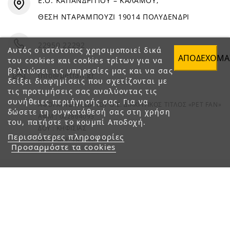
Ε.Ο. ΚΑΠΑΝΔΡΙΤΙΟΥ – ΚΑΛΑΜΟΥ,
ΘΕΣΗ ΝΤΑΡΑΜΠΟΥΖΙ 19014 ΠΟΛΥΔΕΝΔΡΙ
22950 22292
Αυτός ο ιστότοπος χρησιμοποιεί δικά
ΑΠΟΔΈΧΟΜΑ
του cookies και cookies τρίτων για να
βελτιώσει τις υπηρεσίες μας και να σας
info@petfan.gr
δείξει διαφημίσεις που σχετίζονται με
τις προτιμήσεις σας αναλύοντας τις
συνήθειες περιήγησής σας. Για να
ΑΦΟΙ ΧΑΤΖΗΓΕΩΡΓΙΟΥ Ο.Ε. ΔΙΑΚΡΙΤΙΚΟΣ ΤΙΤΛΟΣ «PET FAN»
δώσετε τη συγκατάθεσή σας στη χρήση
ΑΦΜ : 082864093
του, πατήστε το κουμπί Αποδοχή.
ΔΟΥ : ΚΗΦΙΣΙΑΣ
Περισσότερες πληροφορίες
ΑΡ. ΓΕΜΗ: 1821901000
Προσαρμόστε τα cookies
© 2023 petfan.gr. All rights reserved.
e-Shop by Synergic Software