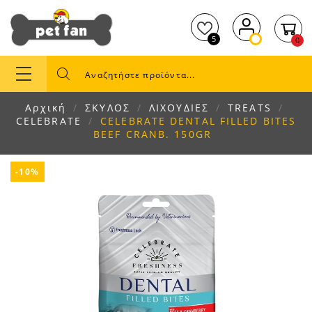
5
0
Αρχική
ΣΚΥΛΟΣ
ΛΙΧΟΥΔΙΕΣ
TREATS
CELEBRATE
CELEBRATE DENTAL FILLED BITES
BEEF CRANB. 150GR
-10%