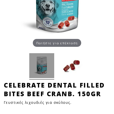
Πατήστε για επέκταση
CELEBRATE
CELEBRATE DENTAL FILLED
DENTAL
BITES BEEF CRANB. 150GR
FILLED
BITES
Γευστικές λιχουδιές για σκύλους.
BEEF