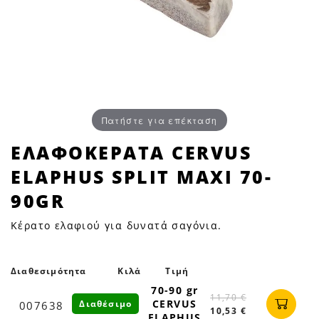
Πατήστε για επέκταση
ΕΛΑΦΟΚΕΡΑΤΑ
ΕΛΑΦΟΚΕΡΑΤΑ CERVUS
CERVUS
ELAPHUS SPLIT MAXI 70-
ELAPHUS
SPLIT
90GR
MAXI
Κέρατο ελαφιού για δυνατά σαγόνια.
70-
90GR
|
Διαθεσιμότητα
Κιλά
Τιμή
Petfan
70-90 gr
11,70 €
CERVUS
Διαθέσιμο
007638
10,53 €
ELAPHUS