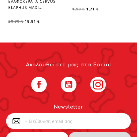
ΕΛΑΦΟΚΕΡΑΤΑ CERVUS
favorite_border
ELAPHUS MAXI...
1,90 €
1,71 €
20,90 €
18,81 €
Ακολουθείστε μας στα Social
Facebook
YouTube
Instagram
Newsletter