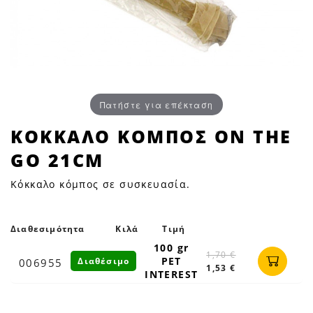
Πατήστε για επέκταση
ΚΟΚΚΑΛΟ
ΚΟΚΚΑΛΟ ΚΟΜΠΟΣ ON THE
ΚΟΜΠΟΣ
GO 21CM
ON
THE
Κόκκαλο κόμπος σε συσκευασία.
GO
21CM
|
Διαθεσιμότητα
Κιλά
Τιμή
Petfan
100 gr
1,70 €
PET
Διαθέσιμο
006955
1,53 €
INTEREST