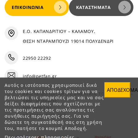
ΕΠΙΚΟΙΝΩΝΊΑ
ΚΑΤΑΣΤΉΜΑΤΑ
Ε.Ο. ΚΑΠΑΝΔΡΙΤΙΟΥ – ΚΑΛΑΜΟΥ,
ΘΕΣΗ ΝΤΑΡΑΜΠΟΥΖΙ 19014 ΠΟΛΥΔΕΝΔΡΙ
22950 22292
info@petfan.gr
Αυτός ο ιστότοπος χρησιμοποιεί δικά
ΑΠΟΔΈΧΟΜΑ
του cookies και cookies τρίτων για να
ΑΦΟΙ ΧΑΤΖΗΓΕΩΡΓΙΟΥ Ο.Ε. ΔΙΑΚΡΙΤΙΚΟΣ ΤΙΤΛΟΣ «PET FAN»
βελτιώσει τις υπηρεσίες μας και να σας
ΑΦΜ : 082864093
δείξει διαφημίσεις που σχετίζονται με
ΔΟΥ : ΚΗΦΙΣΙΑΣ
τις προτιμήσεις σας αναλύοντας τις
ΑΡ. ΓΕΜΗ: 1821901000
συνήθειες περιήγησής σας. Για να
δώσετε τη συγκατάθεσή σας στη χρήση
του, πατήστε το κουμπί Αποδοχή.
Περισσότερες πληροφορίες