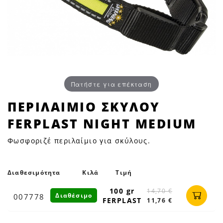
Πατήστε για επέκταση
ΠΕΡΙΛΑΙΜΙΟ
ΠΕΡΙΛΑΙΜΙΟ ΣΚΥΛΟΥ
ΣΚΥΛΟΥ
FERPLAST NIGHT MEDIUM
FERPLAST
NIGHT
Φωσφοριζέ περιλαίμιο για σκύλους.
MEDIUM
|
Petfan
Διαθεσιμότητα
Κιλά
Τιμή
100 gr
14,70 €
Διαθέσιμο
007778
FERPLAST
11,76 €