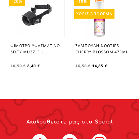
-20%
-10%
ΧΩΡΊΣ ΑΠΌΘΕΜΑ
ΦΙΜΩΤΡΟ ΥΦΑΣΜΑΤΙΝΟ-
ΣΑΜΠΟΥΑΝ NOOTIES
favorite_border
favorite_border
ΔΙΧΤΥ MUZZLE L...
CHERRY BLOSSOM 473ML
10,50 €
8,40 €
16,50 €
14,85 €
Ακολουθείστε μας στα Social
Facebook
YouTube
Instagram