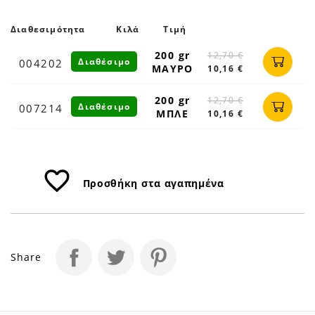
55cm
|
Διαθεσιμότητα
Κιλά
Τιμή
Petfan
200 gr
12,70 €
Διαθέσιμο
004202
ΜΑΥΡΟ
10,16 €
200 gr
12,70 €
Διαθέσιμο
007214
ΜΠΛΕ
10,16 €
favorite_border
Προσθήκη στα αγαπημένα
Share