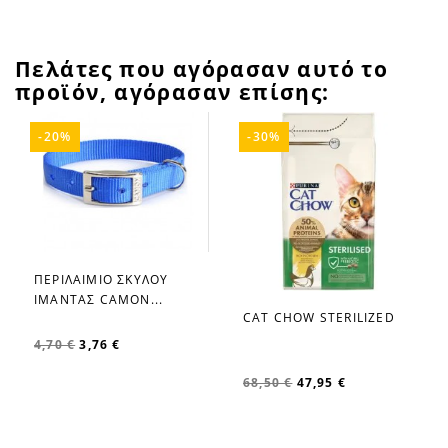
Πελάτες που αγόρασαν αυτό το
προϊόν, αγόρασαν επίσης:
-20%
-30%
ΠΕΡΙΛΑΙΜΙΟ ΣΚΥΛΟΥ
favorite_border
ΙΜΑΝΤΑΣ CAMON...
CAT CHOW STERILIZED
favorite_border
4,70 €
3,76 €
68,50 €
47,95 €