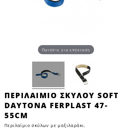
Πατήστε για επέκταση
ΠΕΡΙΛΑΙΜΙΟ
ΠΕΡΙΛΑΙΜΙΟ ΣΚΥΛΟΥ SOFT
ΣΚΥΛΟΥ
DAYTONA FERPLAST 47-
SOFT
DAYTONA
55CM
FERPLAST
Περιλαίμιο σκύλων με μαξιλαράκι.
47-