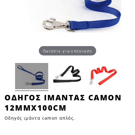
Πατήστε για επέκταση
ΟΔΗΓΟΣ
ΟΔΗΓΟΣ ΙΜΑΝΤΑΣ CAMON
ΙΜΑΝΤΑΣ
12MMX100CM
CAMON
12mmX100cm
Οδηγός ιμάντα camon απλός.
|
Petfan