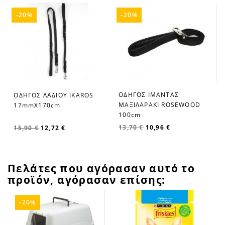
-20%
-20%
ΟΔΗΓΟΣ ΙΜΑΝΤΑΣ
ΟΔΗΓΟΣ ΛΑΔΙΟΥ IKAROS
favorite_border
favorite_border
ΜΑΞΙΛΑΡΑΚΙ ROSEWOOD
17mmX170cm
100cm
13,70 €
10,96 €
15,90 €
12,72 €
Πελάτες που αγόρασαν αυτό το
προϊόν, αγόρασαν επίσης:
-20%