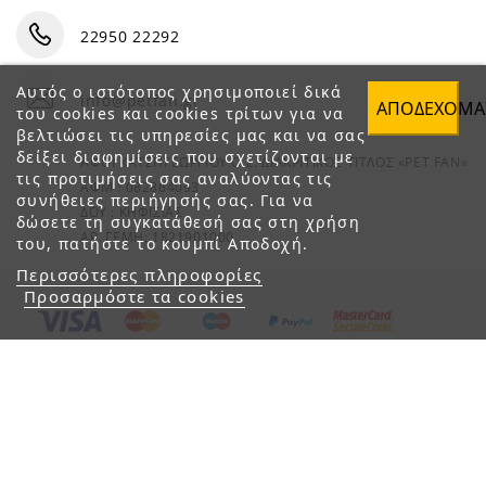
22950 22292
Αυτός ο ιστότοπος χρησιμοποιεί δικά
info@petfan.gr
ΑΠΟΔΈΧΟΜΑ
του cookies και cookies τρίτων για να
βελτιώσει τις υπηρεσίες μας και να σας
δείξει διαφημίσεις που σχετίζονται με
ΑΦΟΙ ΧΑΤΖΗΓΕΩΡΓΙΟΥ Ο.Ε. ΔΙΑΚΡΙΤΙΚΟΣ ΤΙΤΛΟΣ «PET FAN»
τις προτιμήσεις σας αναλύοντας τις
ΑΦΜ : 082864093
συνήθειες περιήγησής σας. Για να
ΔΟΥ : ΚΗΦΙΣΙΑΣ
δώσετε τη συγκατάθεσή σας στη χρήση
ΑΡ. ΓΕΜΗ: 1821901000
του, πατήστε το κουμπί Αποδοχή.
Περισσότερες πληροφορίες
Προσαρμόστε τα cookies
© 2023 petfan.gr. All rights reserved.
e-Shop by Synergic Software