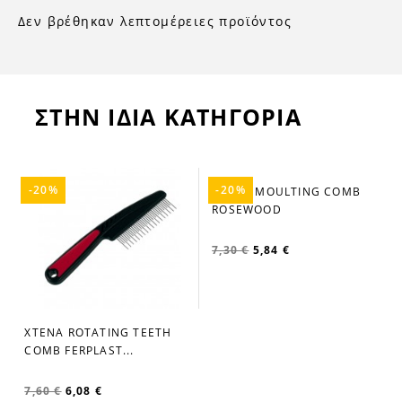
Δεν βρέθηκαν λεπτομέρειες προϊόντος
ΣΤΗΝ ΙΔΙΑ ΚΑΤΗΓΟΡΙΑ
-20%
-20%
ΧΤΕΝΑ ROTATING TEETH
ΧΤΕΝΑ MOULTING COMB
favorite_border
favorite_border
COMB FERPLAST...
ROSEWOOD
7,60 €
6,08 €
7,30 €
5,84 €