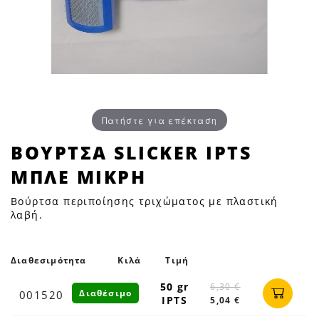
Πατήστε για επέκταση
ΒΟΥΡΤΣΑ
ΒΟΥΡΤΣΑ SLICKER IPTS
SLICKER
ΜΠΛΕ ΜΙΚΡΗ
IPTS
ΜΠΛΕ
Βούρτσα περιποίησης τριχώματος με πλαστική
ΜΙΚΡΗ
λαβή.
|
Petfan
Διαθεσιμότητα
Κιλά
Τιμή
50 gr
6,30 €
Διαθέσιμο
001520
IPTS
5,04 €