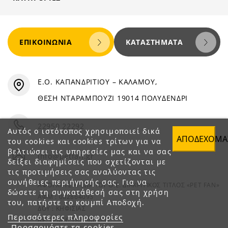
ΕΠΙΚΟΙΝΩΝΊΑ
ΚΑΤΑΣΤΉΜΑΤΑ
Ε.Ο. ΚΑΠΑΝΔΡΙΤΙΟΥ – ΚΑΛΑΜΟΥ,
ΘΕΣΗ ΝΤΑΡΑΜΠΟΥΖΙ 19014 ΠΟΛΥΔΕΝΔΡΙ
22950 22292
Αυτός ο ιστότοπος χρησιμοποιεί δικά
ΑΠΟΔΈΧΟΜΑ
του cookies και cookies τρίτων για να
βελτιώσει τις υπηρεσίες μας και να σας
info@petfan.gr
δείξει διαφημίσεις που σχετίζονται με
τις προτιμήσεις σας αναλύοντας τις
συνήθειες περιήγησής σας. Για να
ΑΦΟΙ ΧΑΤΖΗΓΕΩΡΓΙΟΥ Ο.Ε. ΔΙΑΚΡΙΤΙΚΟΣ ΤΙΤΛΟΣ «PET FAN»
δώσετε τη συγκατάθεσή σας στη χρήση
ΑΦΜ : 082864093
του, πατήστε το κουμπί Αποδοχή.
ΔΟΥ : ΚΗΦΙΣΙΑΣ
Περισσότερες πληροφορίες
ΑΡ. ΓΕΜΗ: 1821901000
Προσαρμόστε τα cookies