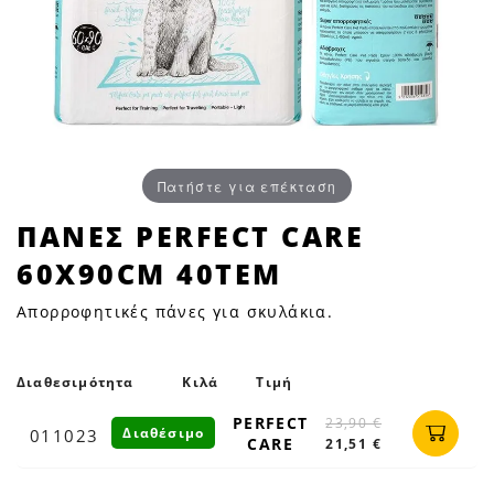
Πατήστε για επέκταση
ΠΑΝΕΣ
ΠΑΝΕΣ PERFECT CARE
PERFECT
60X90CM 40ΤΕΜ
CARE
60X90cm
Απορροφητικές πάνες για σκυλάκια.
40ΤΕΜ
|
Petfan
Διαθεσιμότητα
Κιλά
Τιμή
PERFECT
23,90 €
Διαθέσιμο
011023
CARE
21,51 €