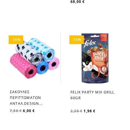
68,00 €
-20%
-10%
ΣΑΚΟΥΛΕΣ
FELIX PARTY MIX GRILL
favorite_border
favorite_border
ΠΕΡΙΤΤΩΜΑΤΩΝ
60GR
ΑΝΤΑΛ.DESIGN...
7,50 €
6,00 €
2,20 €
1,98 €