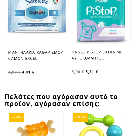
ΠΑΝΕΣ PISTOP EXTRA ΜΕ
ΜΑΝΤΗΛΑΚΙΑ ΚΑΘΑΡΙΣΜΟΥ
favorite_border
favorite_border
ΑΥΤΟΚΟΛΛΗΤΟ...
CAMON EXCEL
5,90 €
5,31 €
4,90 €
4,41 €
Πελάτες που αγόρασαν αυτό το
προϊόν, αγόρασαν επίσης:
-20%
-20%