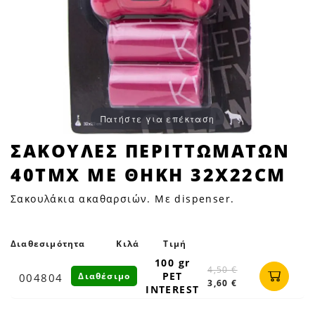
Πατήστε για επέκταση
ΣΑΚΟΥΛΕΣ
ΣΑΚΟΥΛΕΣ ΠΕΡΙΤΤΩΜΑΤΩΝ
ΠΕΡΙΤΤΩΜΑΤΩΝ
40ΤΜΧ ΜΕ ΘΗΚΗ 32Χ22CM
40ΤΜΧ
ΜΕ
Σακουλάκια ακαθαρσιών. Με dispenser.
ΘΗΚΗ
32Χ22cm
|
Διαθεσιμότητα
Κιλά
Τιμή
Petfan
100 gr
4,50 €
PET
Διαθέσιμο
004804
3,60 €
INTEREST