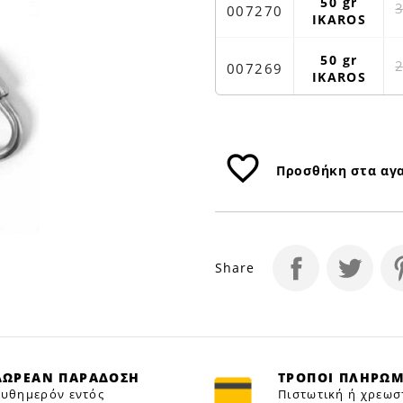
Petfan
50 gr
007270
IKAROS
50 gr
007269
IKAROS
favorite_border
Προσθήκη στα αγ
Share
ΔΩΡΕΑΝ ΠΑΡΑΔΟΣΗ
ΤΡΟΠΟΙ ΠΛΗΡΩ
υθημερόν εντός
Πιστωτική ή χρεωσ