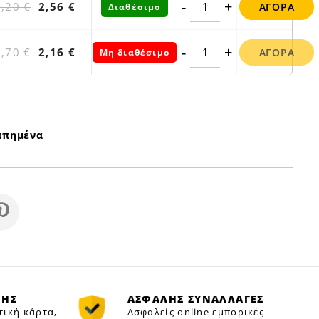
-
+
3,20 €
2,56 €
ΑΓΟΡΆ
Διαθέσιμο
-
+
2,70 €
2,16 €
ΑΓΟΡΆ
Μη διαθέσιμο
απημένα
ΜΗΣ
ΑΣΦΑΛΗΣ ΣΥΝΑΛΛΑΓΕΣ
τική κάρτα,
Ασφαλείς online εμπορικές