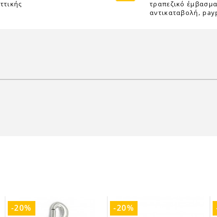
ττικής
τραπεζικό έμβασμα
αντικαταβολή, payp
-20%
-20%