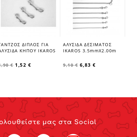
ΔΕ
16,
ΓΑΝΤΖΟΣ ΔΙΠΛΟΣ ΓΙΑ
ΑΛΥΣΙΔΑ ΔΕΣΙΜΑΤΟΣ
favorite_border
favorite_border
ΑΛΥΣΙΔΑ ΚΗΠΟΥ IKAROS
IKAROS 3.5mmX2.00m
1,52 €
6,83 €
1,90 €
9,10 €
ολουθείστε μας στα Social
Facebook
YouTube
Instagram