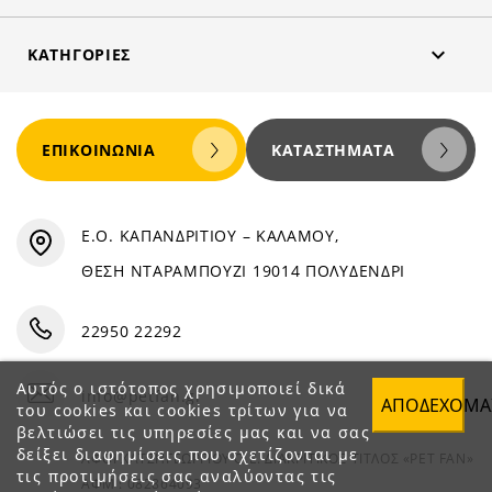

ΚΑΤΗΓΟΡΊΕΣ
ΕΠΙΚΟΙΝΩΝΊΑ
ΚΑΤΑΣΤΉΜΑΤΑ
Ε.Ο. ΚΑΠΑΝΔΡΙΤΙΟΥ – ΚΑΛΑΜΟΥ,
ΘΕΣΗ ΝΤΑΡΑΜΠΟΥΖΙ 19014 ΠΟΛΥΔΕΝΔΡΙ
22950 22292
Αυτός ο ιστότοπος χρησιμοποιεί δικά
info@petfan.gr
ΑΠΟΔΈΧΟΜΑ
του cookies και cookies τρίτων για να
βελτιώσει τις υπηρεσίες μας και να σας
δείξει διαφημίσεις που σχετίζονται με
ΑΦΟΙ ΧΑΤΖΗΓΕΩΡΓΙΟΥ Ο.Ε. ΔΙΑΚΡΙΤΙΚΟΣ ΤΙΤΛΟΣ «PET FAN»
τις προτιμήσεις σας αναλύοντας τις
ΑΦΜ : 082864093