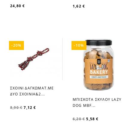
24,80 €
1,62 €
-20%
-10%
ΣΧΟΙΝΙ ΔΑΓΚΩΜΑΤ.ΜΕ
favorite_border
ΔΥΟ ΣΧΟΙΝΙΑ&2...
ΜΠΙΣΚΟΤΑ ΣΚΥΛΟΥ LAZY
favorite_border
DOG MBF...
8,90 €
7,12 €
6,20 €
5,58 €