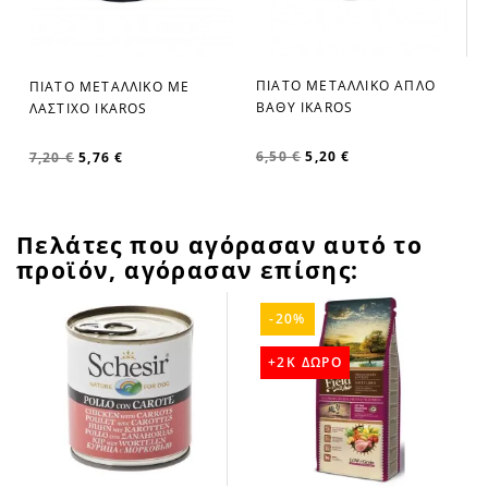
ΠΙΑΤΟ ΜΕΤΑΛΛΙΚΟ ΑΠΛΟ
ΠΙΑΤΟ ΜΕΤΑΛΛΙΚΟ ΜΕ
favorite_border
favorite_border
ΒΑΘΥ IKAROS
ΛΑΣΤΙΧΟ IKAROS
6,50 €
5,20 €
7,20 €
5,76 €
Πελάτες που αγόρασαν αυτό το
προϊόν, αγόρασαν επίσης:
-20%
+2K ΔΩΡΟ