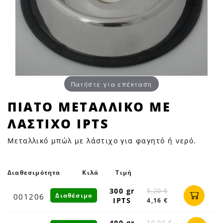
Πατήστε για επέκταση
ΠΙΑΤΟ
ΠΙΑΤΟ ΜΕΤΑΛΛΙΚΟ ΜΕ
ΜΕΤΑΛΛΙΚΟ
ΛΑΣΤΙΧΟ IPTS
ΜΕ
ΛΑΣΤΙΧΟ
Μεταλλικό μπώλ με λάστιχο για φαγητό ή νερό.
IPTS
|
Petfan
Διαθεσιμότητα
Κιλά
Τιμή
300 gr
5,20 €
Διαθέσιμο
001206
IPTS
4,16 €
400 gr
10,90 €