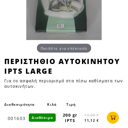
Πατήστε για επέκταση
ΠΕΡΙΣΤΗΘΙΟ
ΠΕΡΙΣΤΗΘΙΟ ΑΥΤΟΚΙΝΗΤΟΥ
ΑΥΤΟΚΙΝΗΤΟΥ
IPTS LARGE
IPTS
LARGE
Για το ασφαλή περιορισμό στα πίσω καθίσματα των
|
αυτοκινήτων.
Petfan
Διαθεσιμότητα
Κιλά
Τιμή
200 gr
13,90 €
Διαθέσιμο
001603
IPTS
11,12 €