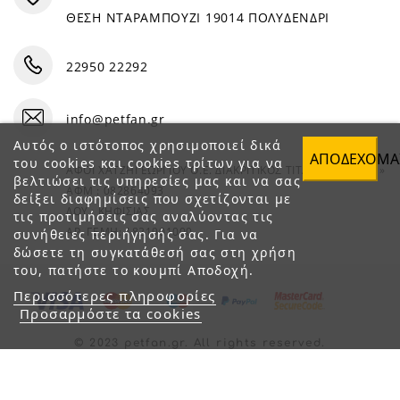
ΘΕΣΗ ΝΤΑΡΑΜΠΟΥΖΙ 19014 ΠΟΛΥΔΕΝΔΡΙ
22950 22292
info@petfan.gr
Αυτός ο ιστότοπος χρησιμοποιεί δικά
ΑΠΟΔΈΧΟΜΑ
του cookies και cookies τρίτων για να
ΑΦΟΙ ΧΑΤΖΗΓΕΩΡΓΙΟΥ Ο.Ε. ΔΙΑΚΡΙΤΙΚΟΣ ΤΙΤΛΟΣ «PET FAN»
βελτιώσει τις υπηρεσίες μας και να σας
ΑΦΜ : 082864093
δείξει διαφημίσεις που σχετίζονται με
ΔΟΥ : ΚΗΦΙΣΙΑΣ
τις προτιμήσεις σας αναλύοντας τις
ΑΡ. ΓΕΜΗ: 1821901000
συνήθειες περιήγησής σας. Για να
δώσετε τη συγκατάθεσή σας στη χρήση
του, πατήστε το κουμπί Αποδοχή.
Περισσότερες πληροφορίες
Προσαρμόστε τα cookies
© 2023 petfan.gr. All rights reserved.
e-Shop by Synergic Software