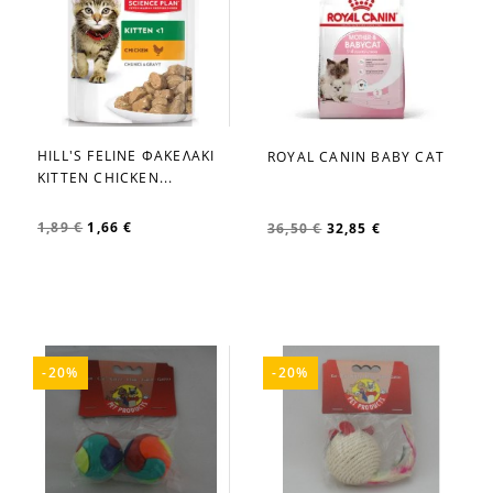
HILL'S FELINE ΦΑΚΕΛΑΚΙ
ROYAL CANIN BABY CAT
favorite_border
favorite_border
KITTEN CHICKEN...
1,89 €
1,66 €
36,50 €
32,85 €
-20%
-20%