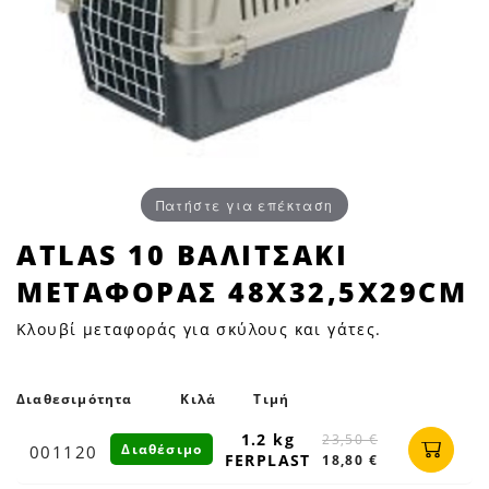
Πατήστε για επέκταση
ATLAS
ATLAS 10 ΒΑΛΙΤΣΑΚΙ
10
ΜΕΤΑΦΟΡΑΣ 48X32,5X29CM
ΒΑΛΙΤΣΑΚΙ
ΜΕΤΑΦΟΡΑΣ
Κλουβί μεταφοράς για σκύλους και γάτες.
48X32,5X29cm
|
Petfan
Διαθεσιμότητα
Κιλά
Τιμή
1.2 kg
23,50 €
Διαθέσιμο
001120
FERPLAST
18,80 €