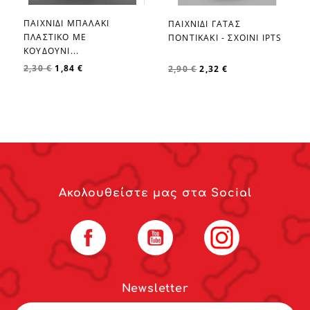
ΠΑΙΧΝΙΔΙ ΜΠΑΛΑΚΙ
ΠΑΙΧΝΙΔΙ ΓΑΤΑΣ
favorite_border
favorite_border
ΠΛΑΣΤΙΚΟ ΜΕ
ΠΟΝΤΙΚΑΚΙ - ΣΧΟΙΝΙ IPTS
ΚΟΥΔΟΥΝΙ...
2,30 €
1,84 €
2,90 €
2,32 €
Ακολουθείστε μας στα Social
Facebook
YouTube
Instagram
Newsletter