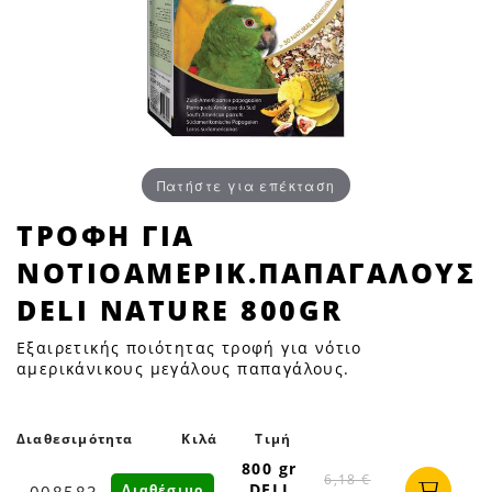
Πατήστε για επέκταση
ΤΡΟΦH
ΤΡΟΦH ΓΙΑ
ΓΙΑ
ΝΟΤΙΟΑΜΕΡΙΚ.ΠΑΠΑΓΑΛΟΥΣ
ΝΟΤΙΟΑΜΕΡΙΚ.ΠΑΠΑΓΑΛΟΥΣ
DELI
DELI NATURE 800GR
NATURE
Εξαιρετικής ποιότητας τροφή για νότιο
800GR
αμερικάνικους μεγάλους παπαγάλους.
|
Petfan
Διαθεσιμότητα
Κιλά
Τιμή
800 gr
6,18 €
DELI
Διαθέσιμο
008583