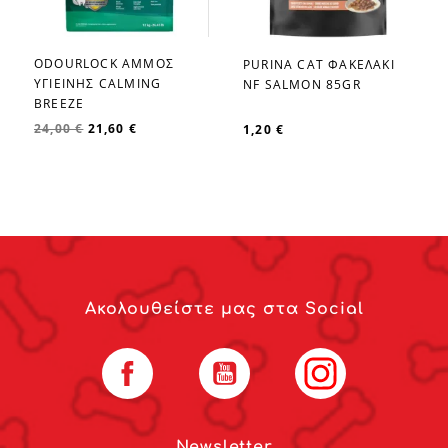
ODOURLOCK ΑΜΜΟΣ
PURINA CAT ΦΑΚΕΛΑΚΙ
favorite_border
favorite_border
ΥΓΙΕΙΝΗΣ CALMING
NF SALMON 85GR
BREEZE
24,00 €
21,60 €
1,20 €
Ακολουθείστε μας στα Social
Facebook
YouTube
Instagram
Newsletter