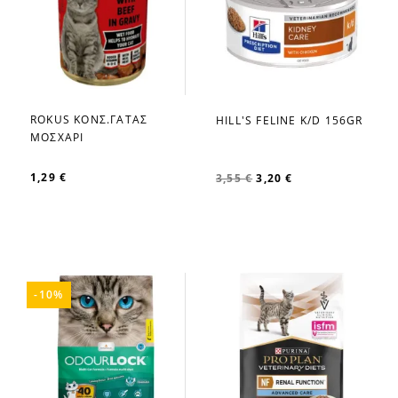
ROKUS ΚΟΝΣ.ΓΑΤΑΣ
HILL'S FELINE K/D 156GR
favorite_border
favorite_border
ΜΟΣΧΑΡΙ
1,29 €
3,55 €
3,20 €
-10%