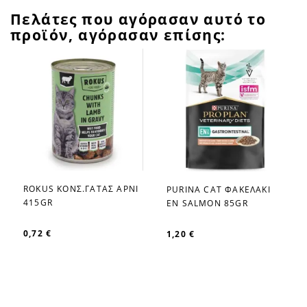
Πελάτες που αγόρασαν αυτό το
προϊόν, αγόρασαν επίσης:
ROKUS ΚΟΝΣ.ΓΑΤΑΣ ΑΡΝΙ
PURINA CAT ΦΑΚΕΛΑΚΙ
favorite_border
favorite_border
415GR
EN SALMON 85GR
0,72 €
1,20 €