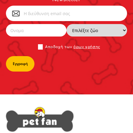
Αποδoχή των
όρων χρήσης