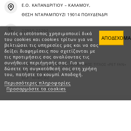
Ε.Ο. ΚΑΠΑΝΔΡΙΤΙΟΥ – ΚΑΛΑΜΟΥ,
ΘΕΣΗ ΝΤΑΡΑΜΠΟΥΖΙ 19014 ΠΟΛΥΔΕΝΔΡΙ
22950 22292
Αυτός ο ιστότοπος χρησιμοποιεί δικά
ΑΠΟΔΈΧΟΜΑ
του cookies και cookies τρίτων για να
βελτιώσει τις υπηρεσίες μας και να σας
info@petfan.gr
δείξει διαφημίσεις που σχετίζονται με
τις προτιμήσεις σας αναλύοντας τις
συνήθειες περιήγησής σας. Για να
ΑΦΟΙ ΧΑΤΖΗΓΕΩΡΓΙΟΥ Ο.Ε. ΔΙΑΚΡΙΤΙΚΟΣ ΤΙΤΛΟΣ «PET FAN»
δώσετε τη συγκατάθεσή σας στη χρήση
ΑΦΜ : 082864093
του, πατήστε το κουμπί Αποδοχή.
ΔΟΥ : ΚΗΦΙΣΙΑΣ
Περισσότερες πληροφορίες
ΑΡ. ΓΕΜΗ: 1821901000
Προσαρμόστε τα cookies
© 2023 petfan.gr. All rights reserved.
e-Shop by Synergic Software