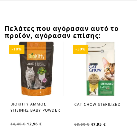
Πελάτες που αγόρασαν αυτό το
προϊόν, αγόρασαν επίσης:
-10%
-30%
BIOKITTY ΑΜΜΟΣ
CAT CHOW STERILIZED
favorite_border
favorite_border
ΥΓΙΕΙΝΗΣ BABY POWDER
14,40 €
12,96 €
68,50 €
47,95 €