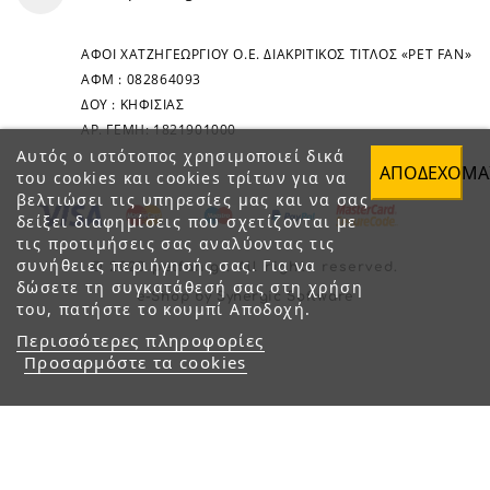
ΑΦΟΙ ΧΑΤΖΗΓΕΩΡΓΙΟΥ Ο.Ε. ΔΙΑΚΡΙΤΙΚΟΣ ΤΙΤΛΟΣ «PET FAN»
ΑΦΜ : 082864093
ΔΟΥ : ΚΗΦΙΣΙΑΣ
ΑΡ. ΓΕΜΗ: 1821901000
Αυτός ο ιστότοπος χρησιμοποιεί δικά
ΑΠΟΔΈΧΟΜΑ
του cookies και cookies τρίτων για να
βελτιώσει τις υπηρεσίες μας και να σας
δείξει διαφημίσεις που σχετίζονται με
τις προτιμήσεις σας αναλύοντας τις
συνήθειες περιήγησής σας. Για να
© 2023 petfan.gr. All rights reserved.
δώσετε τη συγκατάθεσή σας στη χρήση
e-Shop by Synergic Software
του, πατήστε το κουμπί Αποδοχή.
Περισσότερες πληροφορίες
Προσαρμόστε τα cookies