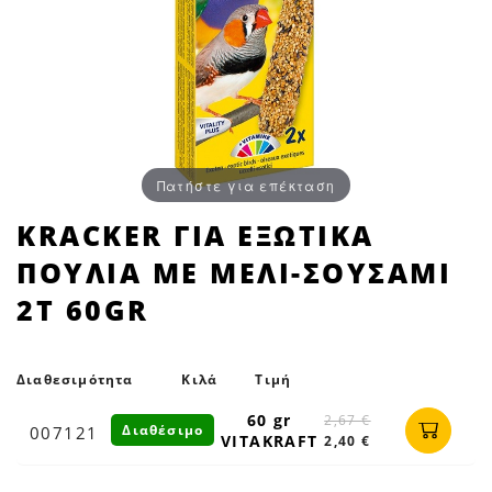
Πατήστε για επέκταση
KRACKER
KRACKER ΓΙΑ ΕΞΩΤΙΚΑ
ΓΙΑ
ΠΟΥΛΙΑ ΜΕ ΜΕΛΙ-ΣΟΥΣΑΜΙ
ΕΞΩΤΙΚΑ
ΠΟΥΛΙΑ
2Τ 60GR
ΜΕ
ΜΕΛΙ-
ΣΟΥΣΑΜΙ
Διαθεσιμότητα
Κιλά
Τιμή
2Τ
60 gr
2,67 €
Διαθέσιμο
007121
60GR
VITAKRAFT
2,40 €
|