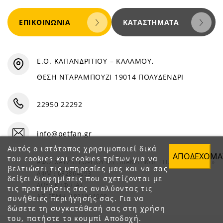
ΕΠΙΚΟΙΝΩΝΊΑ
ΚΑΤΑΣΤΉΜΑΤΑ
Ε.Ο. ΚΑΠΑΝΔΡΙΤΙΟΥ – ΚΑΛΑΜΟΥ,
ΘΕΣΗ ΝΤΑΡΑΜΠΟΥΖΙ 19014 ΠΟΛΥΔΕΝΔΡΙ
22950 22292
info@petfan.gr
Αυτός ο ιστότοπος χρησιμοποιεί δικά
ΑΠΟΔΈΧΟΜΑ
του cookies και cookies τρίτων για να
ΑΦΟΙ ΧΑΤΖΗΓΕΩΡΓΙΟΥ Ο.Ε. ΔΙΑΚΡΙΤΙΚΟΣ ΤΙΤΛΟΣ «PET FAN»
βελτιώσει τις υπηρεσίες μας και να σας
ΑΦΜ : 082864093
δείξει διαφημίσεις που σχετίζονται με
ΔΟΥ : ΚΗΦΙΣΙΑΣ
τις προτιμήσεις σας αναλύοντας τις
ΑΡ. ΓΕΜΗ: 1821901000
συνήθειες περιήγησής σας. Για να
δώσετε τη συγκατάθεσή σας στη χρήση
του, πατήστε το κουμπί Αποδοχή.