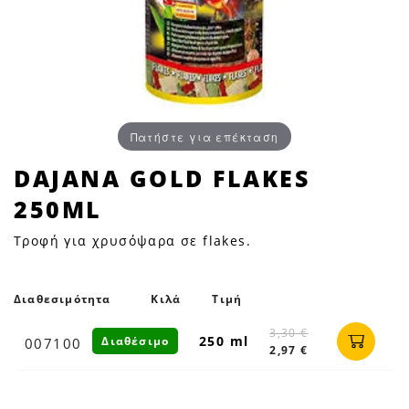
Πατήστε για επέκταση
DAJANA
DAJANA GOLD FLAKES
GOLD
250ML
FLAKES
250ML
Τροφή για χρυσόψαρα σε flakes.
|
Petfan
Διαθεσιμότητα
Κιλά
Τιμή
3,30 €
250 ml
Διαθέσιμο
007100
2,97 €