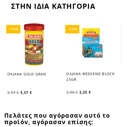
ΣΤΗΝ ΙΔΙΑ ΚΑΤΗΓΟΡΙΑ
-10%
-10%
DAJANA WEEKEND BLOCK
DAJANA GOLD GRAN
favorite_border
favorite_border
25GR
2,50 €
2,25 €
5,97 €
5,37 €
Πελάτες που αγόρασαν αυτό το
προϊόν, αγόρασαν επίσης: