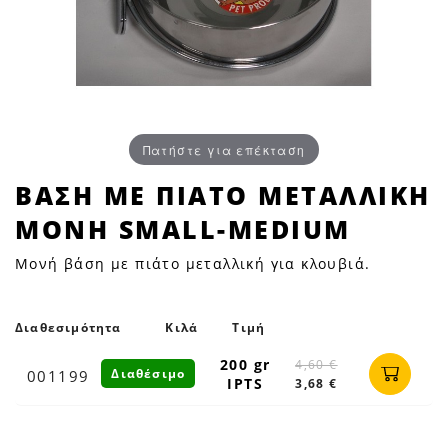
Πατήστε για επέκταση
ΒΑΣΗ
ΒΑΣΗ ΜΕ ΠΙΑΤΟ ΜΕΤΑΛΛΙΚΗ
ΜΕ
ΜΟΝΗ SMALL-MEDIUM
ΠΙΑΤΟ
ΜΕΤΑΛΛΙΚΗ
Μονή βάση με πιάτο μεταλλική για κλουβιά.
ΜΟΝΗ
SMALL-
MEDIUM
Διαθεσιμότητα
Κιλά
Τιμή
|
200 gr
4,60 €
Διαθέσιμο
001199
Petfan
IPTS
3,68 €