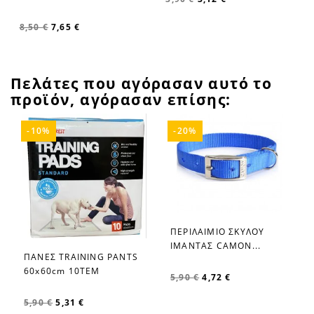
8,50 €
7,65 €
Πελάτες που αγόρασαν αυτό το
προϊόν, αγόρασαν επίσης:
-10%
-20%
ΠΕΡΙΛΑΙΜΙΟ ΣΚΥΛΟΥ
favorite_border
ΙΜΑΝΤΑΣ CAMON...
ΠΑΝΕΣ TRAINING PANTS
favorite_border
60x60cm 10ΤΕΜ
5,90 €
4,72 €
5,90 €
5,31 €