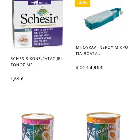
-20%
ΜΠΟΥΚΑΛΙ ΝΕΡΟΥ ΜΙΚΡΟ
favorite_border
ΓΙΑ ΒΟΛΤΑ...
SCHESIR ΚΟΝΣ.ΓΑΤΑΣ JEL
favorite_border
ΤΟΝΟΣ ΜΕ...
6,20 €
4,96 €
1,69 €