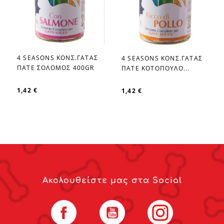
4 SEASONS ΚΟΝΣ.ΓΑΤΑΣ
4 SEASONS ΚΟΝΣ.ΓΑΤΑΣ
favorite_border
favorite_border
ΠΑΤΕ ΣΟΛΟΜΟΣ 400GR
ΠΑΤΕ ΚΟΤΟΠΟΥΛΟ...
1,42 €
1,42 €
Ακολουθείστε μας στα Social
Facebook
YouTube
Instagram