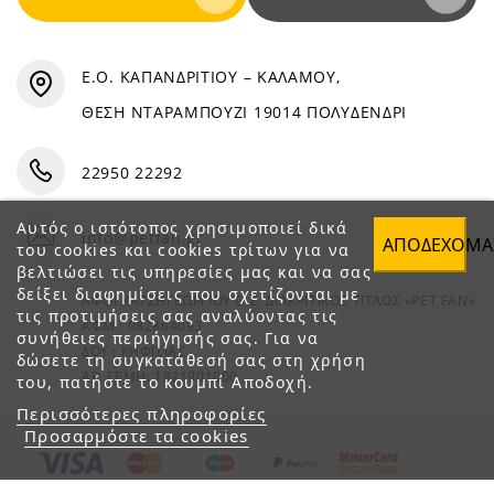
Ε.Ο. ΚΑΠΑΝΔΡΙΤΙΟΥ – ΚΑΛΑΜΟΥ,
ΘΕΣΗ ΝΤΑΡΑΜΠΟΥΖΙ 19014 ΠΟΛΥΔΕΝΔΡΙ
22950 22292
Αυτός ο ιστότοπος χρησιμοποιεί δικά
info@petfan.gr
ΑΠΟΔΈΧΟΜΑ
του cookies και cookies τρίτων για να
βελτιώσει τις υπηρεσίες μας και να σας
δείξει διαφημίσεις που σχετίζονται με
ΑΦΟΙ ΧΑΤΖΗΓΕΩΡΓΙΟΥ Ο.Ε. ΔΙΑΚΡΙΤΙΚΟΣ ΤΙΤΛΟΣ «PET FAN»
τις προτιμήσεις σας αναλύοντας τις
ΑΦΜ : 082864093
συνήθειες περιήγησής σας. Για να
ΔΟΥ : ΚΗΦΙΣΙΑΣ
δώσετε τη συγκατάθεσή σας στη χρήση
ΑΡ. ΓΕΜΗ: 1821901000
του, πατήστε το κουμπί Αποδοχή.
Περισσότερες πληροφορίες
Προσαρμόστε τα cookies