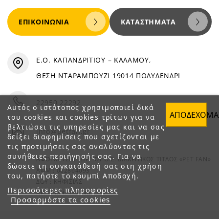
ΕΠΙΚΟΙΝΩΝΊΑ
ΚΑΤΑΣΤΉΜΑΤΑ
Ε.Ο. ΚΑΠΑΝΔΡΙΤΙΟΥ – ΚΑΛΑΜΟΥ,
ΘΕΣΗ ΝΤΑΡΑΜΠΟΥΖΙ 19014 ΠΟΛΥΔΕΝΔΡΙ
22950 22292
Αυτός ο ιστότοπος χρησιμοποιεί δικά
ΑΠΟΔΈΧΟΜΑ
του cookies και cookies τρίτων για να
βελτιώσει τις υπηρεσίες μας και να σας
info@petfan.gr
δείξει διαφημίσεις που σχετίζονται με
τις προτιμήσεις σας αναλύοντας τις
συνήθειες περιήγησής σας. Για να
ΑΦΟΙ ΧΑΤΖΗΓΕΩΡΓΙΟΥ Ο.Ε. ΔΙΑΚΡΙΤΙΚΟΣ ΤΙΤΛΟΣ «PET FAN»
δώσετε τη συγκατάθεσή σας στη χρήση
ΑΦΜ : 082864093
του, πατήστε το κουμπί Αποδοχή.
ΔΟΥ : ΚΗΦΙΣΙΑΣ
Περισσότερες πληροφορίες
ΑΡ. ΓΕΜΗ: 1821901000
Προσαρμόστε τα cookies