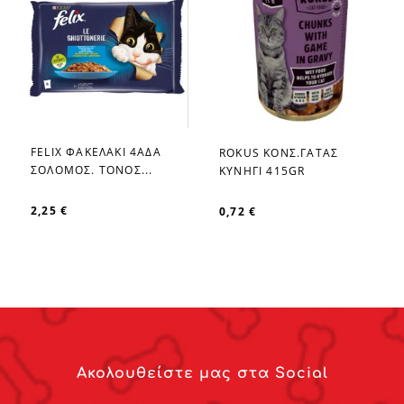
FELIX ΦΑΚΕΛΑΚΙ 4ΑΔΑ
ROKUS ΚΟΝΣ.ΓΑΤΑΣ
favorite_border
favorite_border
ΣΟΛΟΜΟΣ. ΤΟΝΟΣ...
ΚΥΝΗΓΙ 415GR
2,25 €
0,72 €
Ακολουθείστε μας στα Social