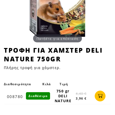
Πατήστε για επέκταση
ΤΡΟΦΗ
ΤΡΟΦΗ ΓΙΑ ΧΑΜΣΤΕΡ DELI
ΓΙΑ
NATURE 750GR
ΧΑΜΣΤΕΡ
DELI
Πλήρης τροφή για χάμστερ.
NATURE
750GR
|
Διαθεσιμότητα
Κιλά
Τιμή
Petfan
750 gr
4,40 €
DELI
Διαθέσιμο
008780
3,96 €
NATURE