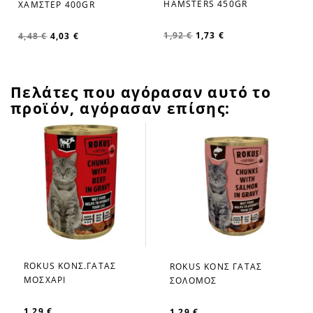
HAMSTERS 450GR
ΧΑΜΣΤΕΡ 400GR
1,92 €
1,73 €
4,48 €
4,03 €
Πελάτες που αγόρασαν αυτό το
προϊόν, αγόρασαν επίσης:
ROKUS ΚΟΝΣ.ΓΑΤΑΣ
ROKUS ΚΟΝΣ ΓΑΤΑΣ
favorite_border
favorite_border
ΜΟΣΧΑΡΙ
ΣΟΛΟΜΟΣ
1,29 €
1,29 €