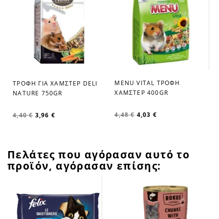
MENU VITAL ΤΡΟΦΗ
ΤΡΟΦΗ ΓΙΑ ΧΑΜΣΤΕΡ DELI
favorite_border
favorite_border
ΧΑΜΣΤΕΡ 400GR
NATURE 750GR
4,48 €
4,03 €
4,40 €
3,96 €
Πελάτες που αγόρασαν αυτό το
προϊόν, αγόρασαν επίσης: