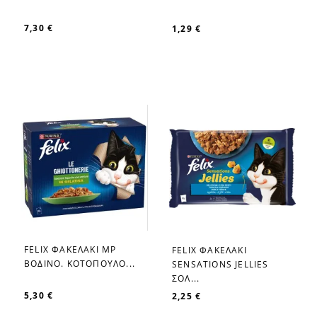
7,30 €
1,29 €
FELIX ΦΑΚΕΛΑΚΙ MP
FELIX ΦΑΚΕΛΑΚΙ
favorite_border
favorite_border
ΒΟΔΙΝΟ. ΚΟΤΟΠΟΥΛΟ...
SENSATIONS JELLIES
ΣΟΛ...
5,30 €
2,25 €