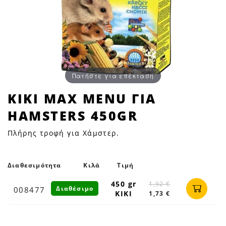
Πατήστε για επέκταση
KIKI
KIKI MAX MENU ΓΙΑ
MAX
HAMSTERS 450GR
MENU
ΓΙΑ
Πλήρης τροφή για Χάμστερ.
HAMSTERS
450GR
|
Διαθεσιμότητα
Κιλά
Τιμή
Petfan
450 gr
1,92 €
Διαθέσιμο
008477
KIKI
1,73 €