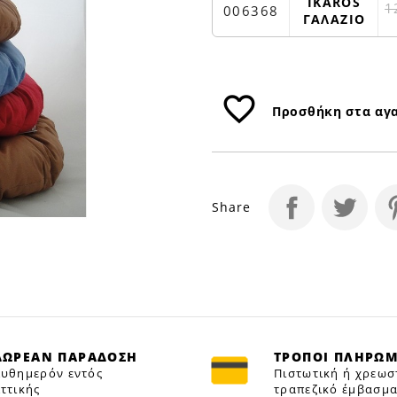
52Χ32cm
IKAROS
1
006368
ΓΑΛΑΖΙΟ
|
Petfan
favorite_border
Προσθήκη στα αγ
Share
ΔΩΡΕΑΝ ΠΑΡΑΔΟΣΗ
ΤΡΟΠΟΙ ΠΛΗΡΩ
υθημερόν εντός
Πιστωτική ή χρεωσ
ττικής
τραπεζικό έμβασμα