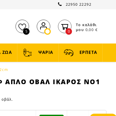
22950 22292
Το καλάθι
μου
0,00 €
5
0
 ΖΩΑ
ΨΑΡΙΑ
ΕΡΠΕΤΑ
32cm
 ΑΠΛΟ ΟΒΑΛ ΙΚΑΡΟΣ ΝΟ1
 οβάλ.