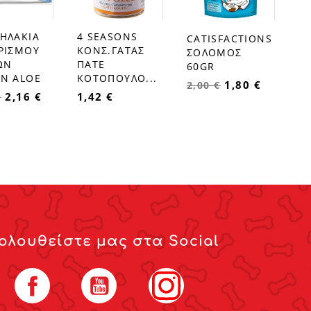
ΗΛΑΚΙΑ
4 SEASONS
CATISFACTIONS
favorite_border
favorite_border
ΡΙΣΜΟΥ
ΚΟΝΣ.ΓΑΤΑΣ
ΣΟΛΟΜΟΣ
ΩΝ
ΠΑΤΕ
60GR
N ALOE
ΚΟΤΟΠΟΥΛΟ...
1,80 €
2,00 €
2,16 €
1,42 €
€
ολουθείστε μας στα Social
Facebook
YouTube
Instagram