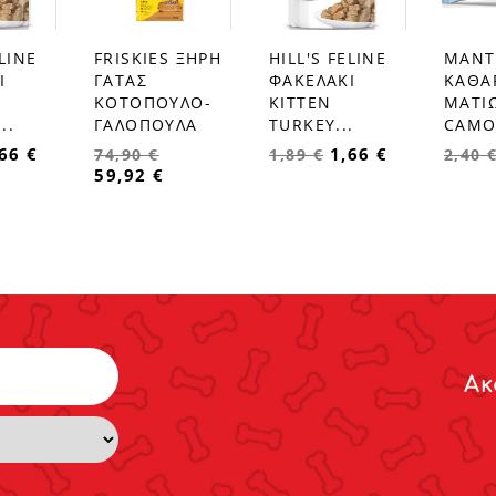
ELINE
FRISKIES ΞΗΡΗ
HILL'S FELINE
ΜΑΝΤ
favorite_border
favorite_border
favorite_border
Ι
ΓΑΤΑΣ
ΦΑΚΕΛΑΚΙ
ΚΑΘΑ
ΚΟΤΟΠΟΥΛΟ-
KITTEN
ΜΑΤΙ
..
ΓΑΛΟΠΟΥΛΑ
TURKEY...
CAMO
66 €
1,66 €
74,90 €
1,89 €
2,40 
59,92 €
Ακ