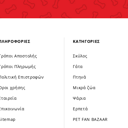
ΠΛΗΡΟΦΟΡΊΕΣ
ΚΑΤΗΓΟΡΊΕΣ
Τρόποι Αποστολής
Σκύλος
Τρόποι Πληρωμής
Γάτα
Πολιτική Επιστροφών
Πτηνά
Όροι χρήσης
Μικρά ζώα
Εταιρεία
Ψάρια
Επικοινωνία
Ερπετά
Sitemap
PET FAN BAZAAR