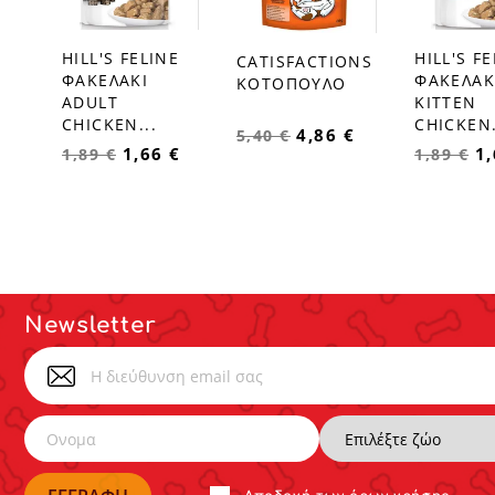
HILL'S FELINE
HILL'S F
CATISFACTIONS
favorite_border
favorite_border
favorite_border
ΦΑΚΕΛΑΚΙ
ΦΑΚΕΛΑΚ
ΚΟΤΟΠΟΥΛΟ
ADULT
KITTEN
CHICKEN...
CHICKEN.
4,86 €
5,40 €
1,66 €
1,
1,89 €
1,89 €
Newsletter