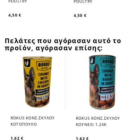
POULTRY
4,50 €
Πελάτες που αγόρασαν αυτό το
προϊόν, αγόρασαν επίσης:
ROKUS ΚΟΝΣ.ΣΚΥΛΟΥ
ROKUS ΚΟΝΣ.ΣΚΥΛΟΥ
favorite_border
favorite_border
ΚΟΤΟΠΟΥΛΟ
ΚΟΥΝΕΛΙ 1.24K
1,62 €
1,62 €