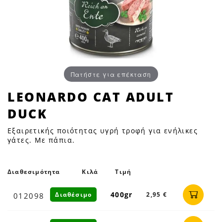
Πατήστε για επέκταση
LEONARDO
LEONARDO CAT ADULT
CAT
DUCK
ADULT
DUCK
Εξαιρετικής ποιότητας υγρή τροφή για ενήλικες
|
γάτες. Με πάπια.
Petfan
Διαθεσιμότητα
Κιλά
Τιμή
400gr
Διαθέσιμο
2,95 €
012098