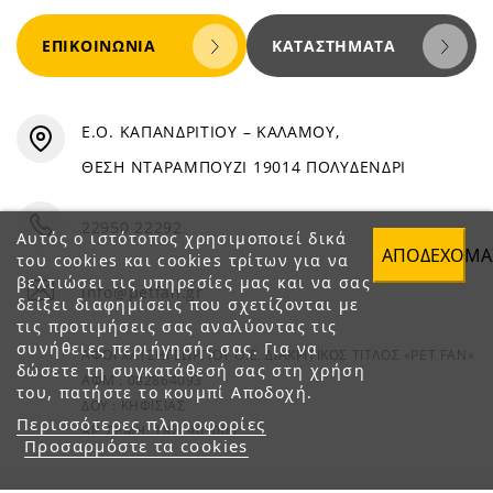
ΕΠΙΚΟΙΝΩΝΊΑ
ΚΑΤΑΣΤΉΜΑΤΑ
Ε.Ο. ΚΑΠΑΝΔΡΙΤΙΟΥ – ΚΑΛΑΜΟΥ,
ΘΕΣΗ ΝΤΑΡΑΜΠΟΥΖΙ 19014 ΠΟΛΥΔΕΝΔΡΙ
22950 22292
Αυτός ο ιστότοπος χρησιμοποιεί δικά
ΑΠΟΔΈΧΟΜΑ
του cookies και cookies τρίτων για να
βελτιώσει τις υπηρεσίες μας και να σας
info@petfan.gr
δείξει διαφημίσεις που σχετίζονται με
τις προτιμήσεις σας αναλύοντας τις
συνήθειες περιήγησής σας. Για να
ΑΦΟΙ ΧΑΤΖΗΓΕΩΡΓΙΟΥ Ο.Ε. ΔΙΑΚΡΙΤΙΚΟΣ ΤΙΤΛΟΣ «PET FAN»
δώσετε τη συγκατάθεσή σας στη χρήση
ΑΦΜ : 082864093
του, πατήστε το κουμπί Αποδοχή.
ΔΟΥ : ΚΗΦΙΣΙΑΣ
Περισσότερες πληροφορίες
ΑΡ. ΓΕΜΗ: 1821901000
Προσαρμόστε τα cookies