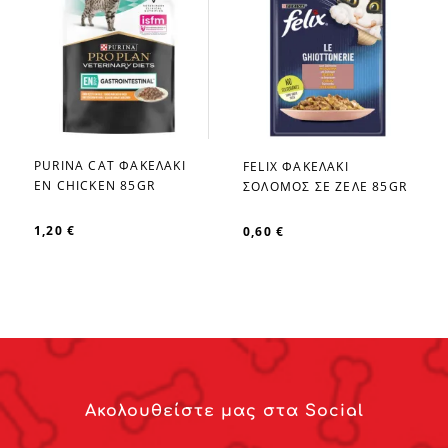
PURINA CAT ΦΑΚΕΛΑΚΙ
FELIX ΦΑΚΕΛΑΚΙ
favorite_border
favorite_border
EN CHICKEN 85GR
ΣΟΛΟΜΟΣ ΣΕ ΖΕΛΕ 85GR
1,20 €
0,60 €
Ακολουθείστε μας στα Social