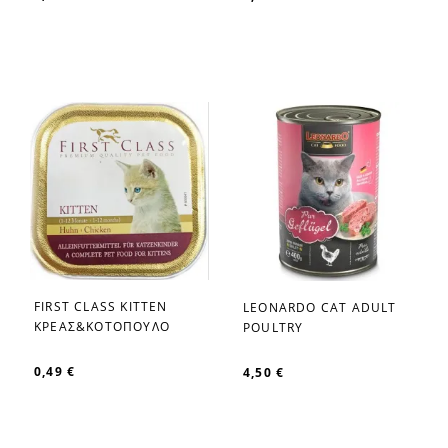
FIRST CLASS KITTEN
LEONARDO CAT ADULT
favorite_border
favorite_border
ΚΡΕΑΣ&ΚΟΤΟΠΟΥΛΟ
POULTRY
0,49 €
4,50 €