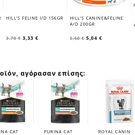
R
HILL'S FELINE I/D 156GR
HILL'S CANINE&FELINE
A/D 200GR
3,33 €
5,04 €
3,70 €
5,60 €
οϊόν, αγόρασαν επίσης:
INA CAT
PURINA CAT
ROYAL CANIN
favorite_border
favorite_border