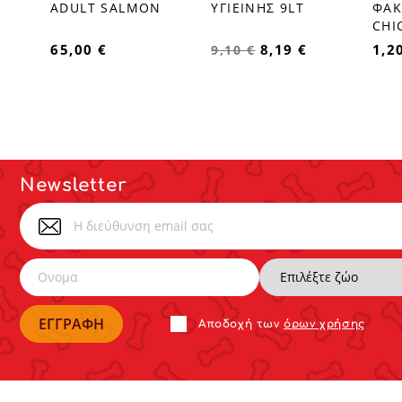
ADULT SALMON
ΥΓΙΕΙΝΗΣ 9LT
ΦΑΚ
CHI
65,00 €
8,19 €
1,2
9,10 €
Newsletter
Αποδoχή των
όρων χρήσης