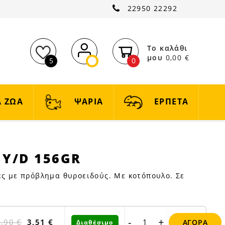
22950 22292
Το καλάθι
μου
0,00 €
5
0
 ΖΩΑ
ΨΑΡΙΑ
ΕΡΠΕΤΑ
E Y/D 156GR
ες με πρόβλημα θυροειδούς. Με κοτόπουλο. Σε
-
+
3,90 €
3,51 €
ΑΓΟΡΆ
Διαθέσιμο