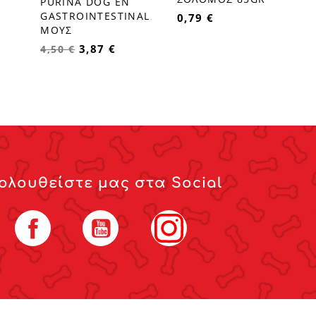
PURINA DOG EN
favorite_border
GASTROINTESTINAL
0,79 €
ΜΟΥΣ
3,87 €
4,50 €
ολουθείστε μας στα Social
Facebook
YouTube
Instagram