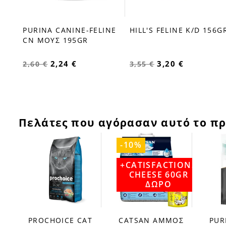
SSE
PURINA CANINE-FELINE
HILL'S FELINE K/D 156G
CN ΜΟΥΣ 195GR
2,24 €
3,20 €
2,60 €
3,55 €
Πελάτες που αγόρασαν αυτό το πρ
-10%
+CATISFACTIONS
CHEESE 60GR
ΔΩΡΟ
PROCHOICE CAT
CATSAN ΑΜΜΟΣ
PUR
favorite_border
favorite_border
favorite_border