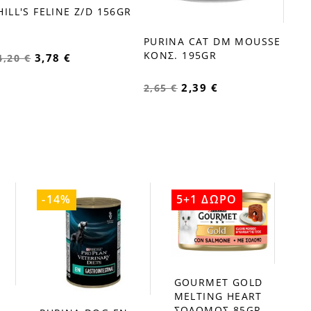
HILL'S FELINE Z/D 156GR
PURINA CAT DM MOUSSE
ΚΟΝΣ. 195GR
3,78 €
4,20 €
2,39 €
2,65 €
-14%
5+1 ΔΩΡΟ
GOURMET GOLD
favorite_border
MELTIΝG HEART
ΣΟΛΟΜΟΣ 85GR