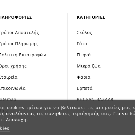
ΠΛΗΡΟΦΟΡΊΕΣ
ΚΑΤΗΓΟΡΊΕΣ
Τρόποι Αποστολής
Σκύλος
Τρόποι Πληρωμής
Γάτα
Πολιτική Επιστροφών
Πτηνά
Όροι χρήσης
Μικρά ζώα
Εταιρεία
Ψάρια
Επικοινωνία
Ερπετά
Sitemap
PET FAN BAZAAR
αι cookies τρίτων για να βελτιώσει τις υπηρεσίες μας κ
Blog
ας αναλύοντας τις συνήθειες περιήγησής σας. Για να δ
πί Αποδοχή.
kies