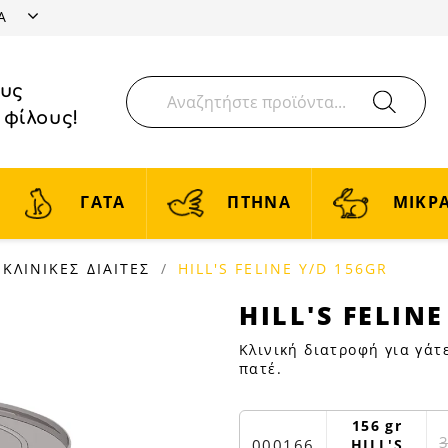
ΤΑ
ους
 φίλους!
ΓΑΤΑ
ΠΤΗΝΑ
ΜΙΚΡΑ
ΚΛΙΝΙΚΕΣ ΔΙΑΙΤΕΣ
HILL'S FELINE Y/D 156GR
HILL'S
HILL'S FELIN
FELINE
Κλινική διατροφή για γάτ
Y/D
πατέ.
156GR
|
Petfan
156 gr
000166
HILL'S