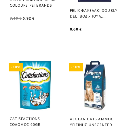
favorite_border
COLOURS PETBRANDS
FELIX ΦΑΚΕΛΑΚΙ DOUBLY
favorite_border
DEL. ΒΟΔ.-ΠΟΥΛ....
7,40 €
5,92 €
0,60 €
-10%
-10%
CATISFACTIONS
AEGEAN CATS ΑΜΜΟΣ
favorite_border
favorite_border
ΣΟΛΟΜΟΣ 60GR
ΥΓΙΕΙΝΗΣ UNSCENTED