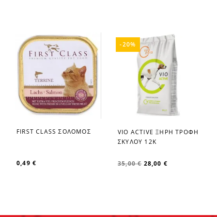
-20%
FIRST CLASS ΣΟΛΟΜΟΣ
VIO ΑCTIVE ΞΗΡΗ ΤΡΟΦΗ
favorite_border
favorite_border
ΣΚΥΛΟΥ 12Κ
0,49 €
35,00 €
28,00 €