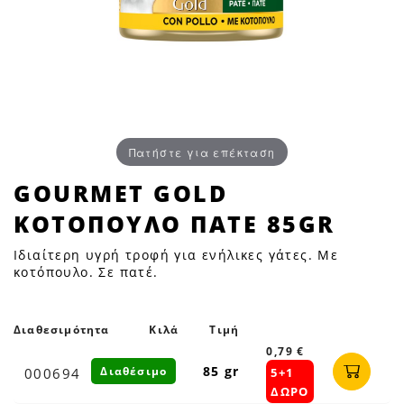
Πατήστε για επέκταση
GOURMET
GOURMET GOLD
GOLD
ΚΟΤΟΠΟΥΛΟ ΠΑΤΕ 85GR
ΚΟΤΟΠΟΥΛΟ
ΠΑΤΕ
Ιδιαίτερη υγρή τροφή για ενήλικες γάτες. Με
85GR
κοτόπουλο. Σε πατέ.
|
Petfan
Διαθεσιμότητα
Κιλά
Τιμή
0,79 €
85 gr
Διαθέσιμο
000694
5+1
ΔΩΡΟ