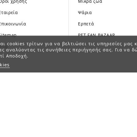
Όροι χρήσης
Μικρά ζώα
Εταιρεία
Ψάρια
Επικοινωνία
Ερπετά
Sitemap
PET FAN BAZAAR
αι cookies τρίτων για να βελτιώσει τις υπηρεσίες μας κ
Blog
ας αναλύοντας τις συνήθειες περιήγησής σας. Για να δ
πί Αποδοχή.
kies