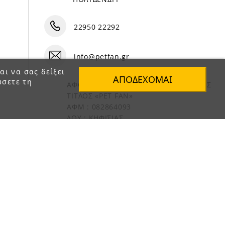
22950 22292
info@petfan.gr
αι να σας δείξει
ΑΠΟΔΈΧΟΜΑΙ
ώσετε τη
ΑΦΟΙ ΧΑΤΖΗΓΕΩΡΓΙΟΥ Ο.Ε. ΔΙΑΚΡΙΤΙΚΟΣ
ΤΙΤΛΟΣ «PET FAN»
ΑΦΜ : 082864093
ΔΟΥ : ΚΗΦΙΣΙΑΣ
ΑΡ. ΓΕΜΗ: 1821901000
e-Shop by Synergic Software