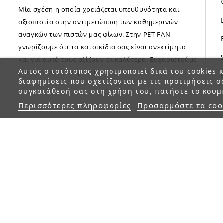
Μία σχέση η οποία χρειάζεται υπευθυνότητα και
αξιοπιστία στην αντιμετώπιση των καθημερινών
αναγκών των πιστών μας φίλων. Στην PET FAN
γνωρίζουμε ότι τα κατοικίδια σας είναι ανεκτίμητα
και για αυτό τους αξίζουν τα καλύτερα. Ευχαριστούμε
Αυτός ο ιστότοπος χρησιμοποιεί δικά του cookies κ
για την προτίμηση σας!
διαφημίσεις που σχετίζονται με τις προτιμήσεις σ
συγκατάθεσή σας στη χρήση του, πατήστε το κουμ
Περισσότερες πληροφορίες
Προσαρμόστε τα coo
© 2023 petfan.gr. All rights reserved