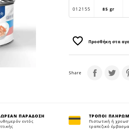
ΣΟΛΟΜΟ
85GR
012155
85 gr
|
Petfan
favorite_border
Προσθήκη στα αγ
Share
ΔΩΡΕΑΝ ΠΑΡΑΔΟΣΗ
ΤΡΟΠΟΙ ΠΛΗΡΩ
υθημερόν εντός
Πιστωτική ή χρεωσ
ττικής
τραπεζικό έμβασμα