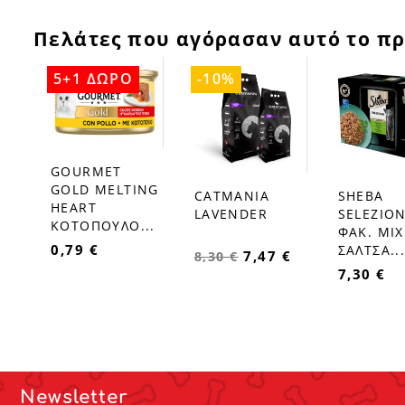
Πελάτες που αγόρασαν αυτό το πρ
5+1 ΔΩΡΟ
-10%
GOURMET
favorite_border
GOLD MELTIΝG
CATMANIA
SHEBA
favorite_border
favorite_border
HEART
LAVENDER
SELEZIO
ΚΟΤΟΠΟΥΛΟ...
ΦΑΚ. MI
0,79 €
ΣΑΛΤΣΑ..
7,47 €
8,30 €
7,30 €
Newsletter