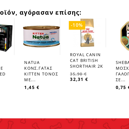
οϊόν, αγόρασαν επίσης:
-10%
ROYAL CANIN
favorite_border
CAT BRITISH
NATUA
SHEBA
favorite_border
favorite_border
SHORTHAIR 2K
NE
ΚΟΝΣ.ΓΑΤΑΣ
ΜΟΣΧ
XED
KITTEN ΤΟΝΟΣ
ΓΑΛΟ
35,90 €
32,31 €
.
ΜΕ...
ΣΕ...
1,45 €
0,75 