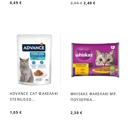
0,49 €
2,90 €
2,49 €
ADVANCE CAT ΦΑΚΕΛΑΚΙ
WHISKAS ΦΑΚΕΛΑΚΙ MP
favorite_border
favorite_border
STERILISED...
ΠΟΥΛΕΡΙΚΑ...
1,05 €
2,30 €