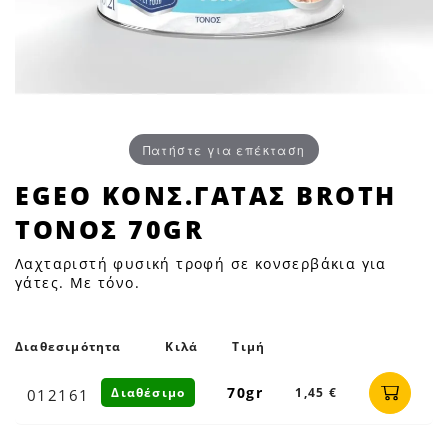
Πατήστε για επέκταση
EGEO
EGEO ΚΟΝΣ.ΓΑΤΑΣ BROTH
ΚΟΝΣ.ΓΑΤΑΣ
ΤΟΝΟΣ 70GR
BROTH
ΤΟΝΟΣ
Λαχταριστή φυσική τροφή σε κονσερβάκια για
70GR
γάτες. Με τόνο.
|
Petfan
Διαθεσιμότητα
Κιλά
Τιμή
70gr
Διαθέσιμο
1,45 €
012161