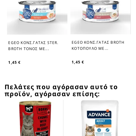
EGEO ΚΟΝΣ.ΓΑΤΑΣ BROTH
EGEO ΚΟΝΣ.ΓΑΤΑΣ STER.
favorite_border
favorite_border
ΚΟΤΟΠΟΥΛΟ ΜΕ...
BROTH ΤΟΝΟΣ ΜΕ...
1,45 €
1,45 €
Πελάτες που αγόρασαν αυτό το
προϊόν, αγόρασαν επίσης: