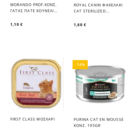
ΜΟRANDO PROF.ΚΟΝΣ.
ROYAL CANIN ΦΑΚΕΛΑΚΙ
favorite_border
favorite_border
ΓΑΤΑΣ ΠΑΤΕ ΚΟΥΝΕΛΙ...
CAT STERILIZED...
1,10 €
1,60 €
-14%
FIRST CLASS ΜΟΣΧΑΡΙ
PURINA CAT EN MOUSSE
favorite_border
favorite_border
ΚΟΝΣ. 195GR