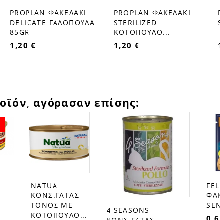
PROPLAN ΦΑΚΕΛΑΚΙ
PROPLAN ΦΑΚΕΛΑΚΙ
favorite_border
favorite_border
DELICATE ΓΑΛΟΠΟΥΛΑ
STERILIZED
85GR
ΚΟΤΟΠΟΥΛΟ...
1,20 €
1,20 €
οϊόν, αγόρασαν επίσης:
Ο
NATUA
FEL
favorite_border
favorite_border
ΚΟΝΣ.ΓΑΤΑΣ
ΦΑ
ΤΟΝΟΣ ΜΕ
SEN
4 SEASONS
favorite_border
ΚΟΤΟΠΟΥΛΟ...
0,6
ΚΟΝΣ.ΓΑΤΑΣ