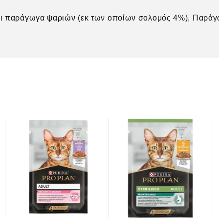
ι παράγωγα ψαριών (εκ των οποίων σολομός 4%), Παράγω