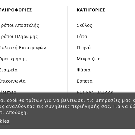
ΠΛΗΡΟΦΟΡΊΕΣ
ΚΑΤΗΓΟΡΊΕΣ
Τρόποι Αποστολής
Σκύλος
Τρόποι Πληρωμής
Γάτα
Πολιτική Επιστροφών
Πτηνά
Όροι χρήσης
Μικρά ζώα
Εταιρεία
Ψάρια
Επικοινωνία
Ερπετά
Sitemap
PET FAN BAZAAR
αι cookies τρίτων για να βελτιώσει τις υπηρεσίες μας κ
Blog
ας αναλύοντας τις συνήθειες περιήγησής σας. Για να δ
πί Αποδοχή.
kies