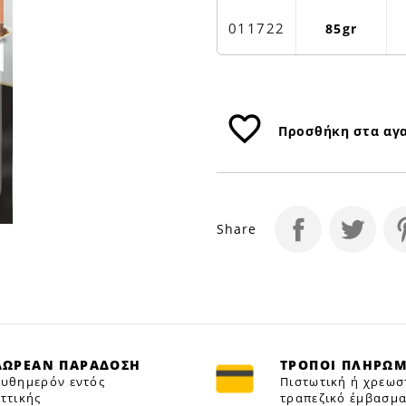
Petfan
011722
85gr
favorite_border
Προσθήκη στα αγ
Share
ΔΩΡΕΑΝ ΠΑΡΑΔΟΣΗ
ΤΡΟΠΟΙ ΠΛΗΡΩ
υθημερόν εντός
Πιστωτική ή χρεωσ
ττικής
τραπεζικό έμβασμα