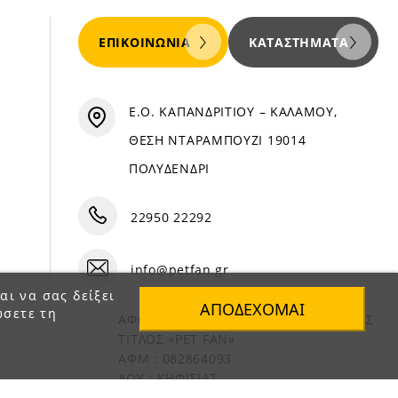
ΕΠΙΚΟΙΝΩΝΊΑ
ΚΑΤΑΣΤΉΜΑΤΑ
Ε.Ο. ΚΑΠΑΝΔΡΙΤΙΟΥ – ΚΑΛΑΜΟΥ,
ΘΕΣΗ ΝΤΑΡΑΜΠΟΥΖΙ 19014
ΠΟΛΥΔΕΝΔΡΙ
22950 22292
info@petfan.gr
αι να σας δείξει
ΑΠΟΔΈΧΟΜΑΙ
ώσετε τη
ΑΦΟΙ ΧΑΤΖΗΓΕΩΡΓΙΟΥ Ο.Ε. ΔΙΑΚΡΙΤΙΚΟΣ
ΤΙΤΛΟΣ «PET FAN»
ΑΦΜ : 082864093
ΔΟΥ : ΚΗΦΙΣΙΑΣ
ΑΡ. ΓΕΜΗ: 1821901000