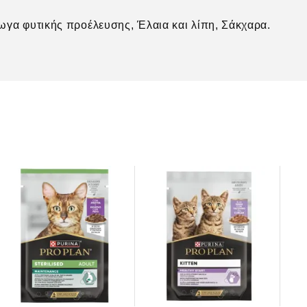
γα φυτικής προέλευσης, Έλαια και λίπη, Σάκχαρα.
PRO
fa
STE
1,2