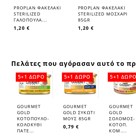
PROPLAN ΦΑΚΕΛΑΚΙ
PROPLAN ΦΑΚΕΛΑΚΙ
favorite_border
favorite_border
ΟΣ
STERILIZED
STERILIZED ΜΟΣΧΑΡΙ
ΓΑΛΟΠΟΥΛΑ...
85GR
1,20 €
1,20 €
Πελάτες που αγόρασαν αυτό το πρ
5+1 ΔΩΡΟ
5+1 ΔΩΡΟ
5+1 ΔΩΡ
GOURMET
GOURMET
GOURMET
favorite_border
favorite_border
favorite_border
GOLD
GOLD ΣΥΚΩΤΙ
GOLD
ΚΟΤΟΠΟΥΛΟ-
ΜΟΥΣ 85GR
ΣΟΛΟΜΟΣ-
ΚΟΛΟΚΥΘΙ
ΚΟΤΟΠ.
0,79 €
ΠΑΤΕ...
KOM....