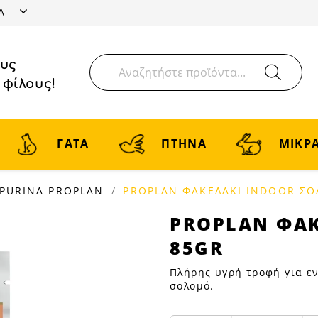
ΤΑ
ους
 φίλους!
ΓΑΤΑ
ΠΤΗΝΑ
ΜΙΚΡΑ
PURINA PROPLAN
PROPLAN ΦΑΚΕΛΑΚΙ INDOOR Σ
PROPLAN
PROPLAN ΦΑ
ΦΑΚΕΛΑΚΙ
85GR
INDOOR
ΣΟΛΟΜΟ
Πλήρης υγρή τροφή για εν
85GR
σολομό.
|