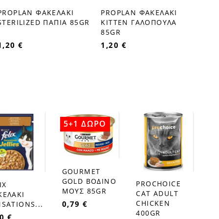
PROPLAN ΦΑΚΕΛΑΚΙ
PROPLAN ΦΑΚΕΛΑΚΙ
favorite_border
favorite_border
STERILIZED ΠΑΠΙΑ 85GR
ΚΙΤΤΕΝ ΓΑΛΟΠΟΥΛΑ
85GR
1,20 €
1,20 €
5+1 ΔΩΡΟ
GOURMET
favorite_border
GOLD ΒΟΔΙΝΟ
PROCHOICE
IX
favorite_border
ΜΟΥΣ 85GR
CAT ADULT
ΚΕΛΑΚΙ
CHICKEN
0,79 €
SATIONS...
400GR
0 €