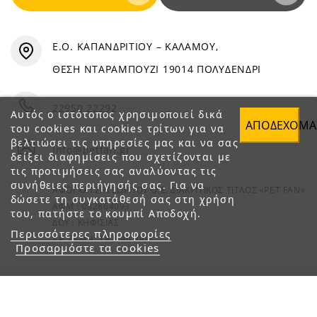
Ε.Ο. ΚΑΠΑΝΔΡΙΤΙΟΥ – ΚΑΛΑΜΟΥ,
ΘΕΣΗ ΝΤΑΡΑΜΠΟΥΖΙ 19014 ΠΟΛΥΔΕΝΔΡΙ
22950 22292
Αυτός ο ιστότοπος χρησιμοποιεί δικά
ΑΠΟΔΈΧΟΜΑ
του cookies και cookies τρίτων για να
βελτιώσει τις υπηρεσίες μας και να σας
info@petfan.gr
δείξει διαφημίσεις που σχετίζονται με
τις προτιμήσεις σας αναλύοντας τις
συνήθειες περιήγησής σας. Για να
ΑΦΟΙ ΧΑΤΖΗΓΕΩΡΓΙΟΥ Ο.Ε. ΔΙΑΚΡΙΤΙΚΟΣ ΤΙΤΛΟΣ «PET FAN»
δώσετε τη συγκατάθεσή σας στη χρήση
ΑΦΜ : 082864093
του, πατήστε το κουμπί Αποδοχή.
ΔΟΥ : ΚΗΦΙΣΙΑΣ
Περισσότερες πληροφορίες
ΑΡ. ΓΕΜΗ: 1821901000
Προσαρμόστε τα cookies