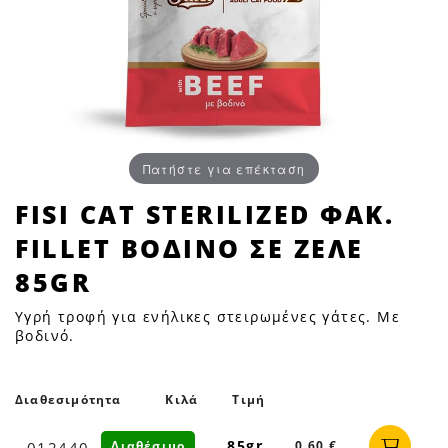
Πατήστε για επέκταση
FISI
FISI CAT STERILIZED ΦΑΚ.
CAT
FILLET ΒΟΔΙΝΟ ΣΕ ΖΕΛΕ
STERILIZED
ΦΑΚ.
85GR
FILLET
Υγρή τροφή για ενήλικες στειρωμένες γάτες. Με
ΒΟΔΙΝΟ
βοδινό.
ΣΕ
ΖΕΛΕ
85GR
Διαθεσιμότητα
Κιλά
Τιμή
|
85gr
Διαθέσιμο
0,60 €
012440