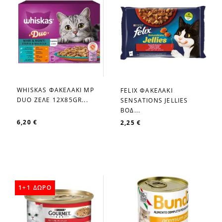
WHISKAS ΦΑΚΕΛΑΚΙ MP
FELIX ΦΑΚΕΛΑΚΙ
favorite_border
favorite_border
DUO ΖΕΛΕ 12Χ85GR...
SENSATIONS JELLIES
ΒΟΔ...
6,20 €
2,25 €
1+1 ΔΩΡΟ