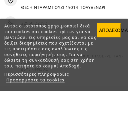
ΘΕΣΗ ΝΤΑΡΑΜΠΟΥΖΙ 19014 ΠΟΛΥΔΕΝΔΡΙ
22950 22292
Αυτός ο ιστότοπος χρησιμοποιεί δικά
ΑΠΟΔΈΧΟΜΑ
του cookies και cookies τρίτων για να
βελτιώσει τις υπηρεσίες μας και να σας
info@petfan.gr
δείξει διαφημίσεις που σχετίζονται με
τις προτιμήσεις σας αναλύοντας τις
συνήθειες περιήγησής σας. Για να
ΑΦΟΙ ΧΑΤΖΗΓΕΩΡΓΙΟΥ Ο.Ε. ΔΙΑΚΡΙΤΙΚΟΣ ΤΙΤΛΟΣ «PET FAN»
δώσετε τη συγκατάθεσή σας στη χρήση
ΑΦΜ : 082864093
του, πατήστε το κουμπί Αποδοχή.
ΔΟΥ : ΚΗΦΙΣΙΑΣ
Περισσότερες πληροφορίες
ΑΡ. ΓΕΜΗ: 1821901000
Προσαρμόστε τα cookies
© 2023 petfan.gr. All rights reserved.
e-Shop by Synergic Software