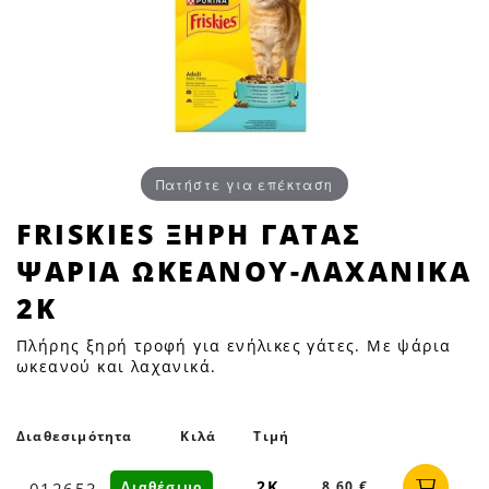
Πατήστε για επέκταση
FRISKIES
FRISKIES ΞΗΡΗ ΓΑΤΑΣ
ΞΗΡΗ
ΨΑΡΙΑ ΩΚΕΑΝΟΥ-ΛΑΧΑΝΙΚΑ
ΓΑΤΑΣ
ΨΑΡΙΑ
2Κ
ΩΚΕΑΝΟΥ-
Πλήρης ξηρή τροφή για ενήλικες γάτες. Με ψάρια
ΛΑΧΑΝΙΚΑ
ωκεανού και λαχανικά.
2Κ
|
Petfan
Διαθεσιμότητα
Κιλά
Τιμή
2Κ
Διαθέσιμο
8,60 €
012653