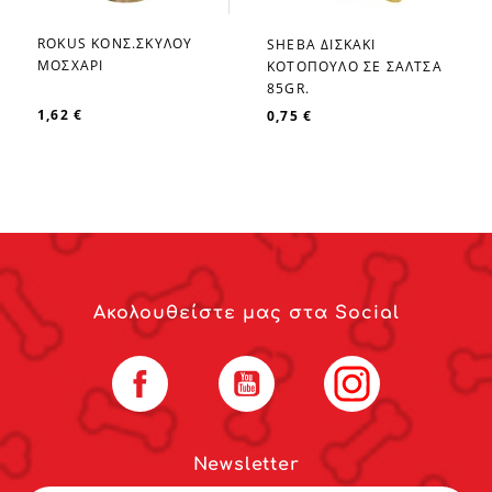
ROKUS ΚΟΝΣ.ΣΚΥΛΟΥ
SHEBA ΔΙΣΚΑΚΙ
favorite_border
favorite_border
ΜΟΣΧΑΡΙ
ΚΟΤΟΠΟΥΛΟ ΣΕ ΣΑΛΤΣΑ
85GR.
1,62 €
0,75 €
Ακολουθείστε μας στα Social
Facebook
YouTube
Instagram
Newsletter