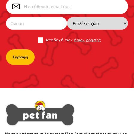
Αποδoχή των
όρων χρήσης
Με την απόκτηση ενός κατοικιδίου ξεκινά ταυτόχρονα και μια