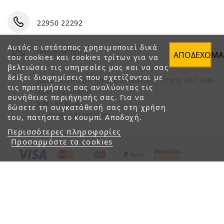
22950 22292
Αυτός ο ιστότοπος χρησιμοποιεί δικά
info@petfan.gr
ΑΠΟΔΈΧΟΜΑ
του cookies και cookies τρίτων για να
βελτιώσει τις υπηρεσίες μας και να σας
δείξει διαφημίσεις που σχετίζονται με
ΑΦΟΙ ΧΑΤΖΗΓΕΩΡΓΙΟΥ Ο.Ε. ΔΙΑΚΡΙΤΙΚΟΣ ΤΙΤΛΟΣ «PET FAN»
τις προτιμήσεις σας αναλύοντας τις
ΑΦΜ : 082864093
συνήθειες περιήγησής σας. Για να
ΔΟΥ : ΚΗΦΙΣΙΑΣ
δώσετε τη συγκατάθεσή σας στη χρήση
ΑΡ. ΓΕΜΗ: 1821901000
του, πατήστε το κουμπί Αποδοχή.
Περισσότερες πληροφορίες
Προσαρμόστε τα cookies
© 2023 petfan.gr. All rights reserved.
e-Shop by Synergic Software