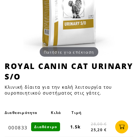
Πατήστε για επέκταση
ROYAL
ROYAL CANIN CAT URINARY
CANIN
S/O
CAT
URINARY
Κλινική δίαιτα για την καλή λειτουργία του
S/O
ουροποιητικού συστήματος στις γάτες.
|
Petfan
Διαθεσιμότητα
Κιλά
Τιμή
28,00 €
1.5k
Διαθέσιμο
000833
25,20 €