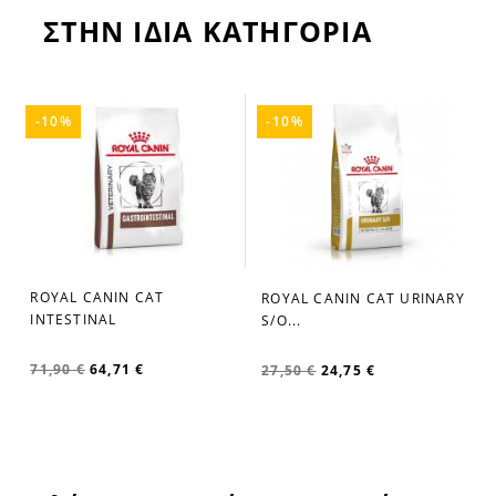
ΣΤΗΝ ΙΔΙΑ ΚΑΤΗΓΟΡΙΑ
-10%
-10%
ROYAL CANIN CAT
ROYAL CANIN CAT URINARY
favorite_border
favorite_border
INTESTINAL
S/O...
71,90 €
64,71 €
27,50 €
24,75 €