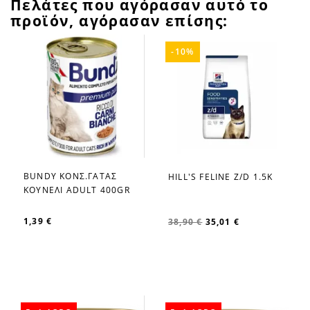
Πελάτες που αγόρασαν αυτό το
προϊόν, αγόρασαν επίσης:
-10%
BUNDY ΚΟΝΣ.ΓΑΤΑΣ
HILL'S FELINE Z/D 1.5K
favorite_border
favorite_border
ΚΟΥΝΕΛΙ ADULT 400GR
1,39 €
38,90 €
35,01 €