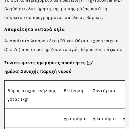
Το υψηλό περιεχόμενο σε πρωτεΐνη (111g/1000kcal ME)
βοηθά στη διατήρηση της μυικής μάζας κατά τη
διάρκεια του προγράμματος απώλειας βάρους.
Απαραίτητα λιπαρά οξέα
Απαραίτητα λιπαρά οξέα (Ω3 και Ω6) και ιχνοστοιχεία
(Cu, Zn) που υποστηρίζουν το υγιές δέρμα και τρίχωμα.
Συνιστώμενες ημερήσιες ποσότητες (g/
ημέρα):Συνεχής παροχή νερού
Βάρος στόχος ενήλικης
Εκκίνηση
Συντήρηση
γάτας (kg)
γραμμάρια
γραμμάρια
γρ