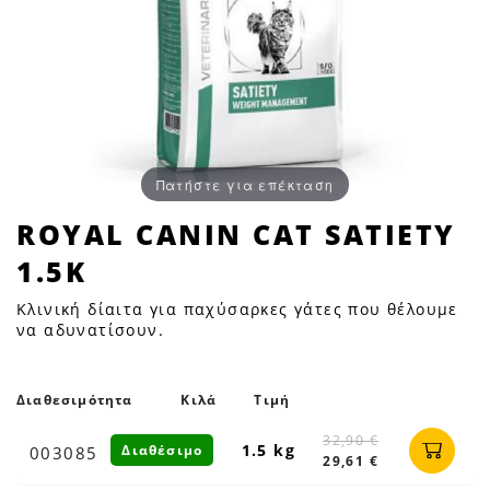
Πατήστε για επέκταση
ROYAL
ROYAL CANIN CAT SATIETY
CANIN
1.5K
CAT
SATIETY
Κλινική δίαιτα για παχύσαρκες γάτες που θέλουμε
1.5K
να αδυνατίσουν.
|
Petfan
Διαθεσιμότητα
Κιλά
Τιμή
32,90 €
1.5 kg
Διαθέσιμο
003085
29,61 €