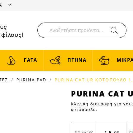
ΤΑ
ους
 φίλους!
ΓΑΤΑ
ΠΤΗΝΑ
ΜΙΚΡΑ
ΤΕΣ
PURINA PVD
PURINA CAT UR ΚΟΤΟΠΟΥΛΟ 1
PURINA
PURINA CAT 
CAT
Κλινική διατροφή για γάτ
UR
κοτόπουλο.
ΚΟΤΟΠΟΥΛΟ
1,5K
|
2
003258
1.5 kg