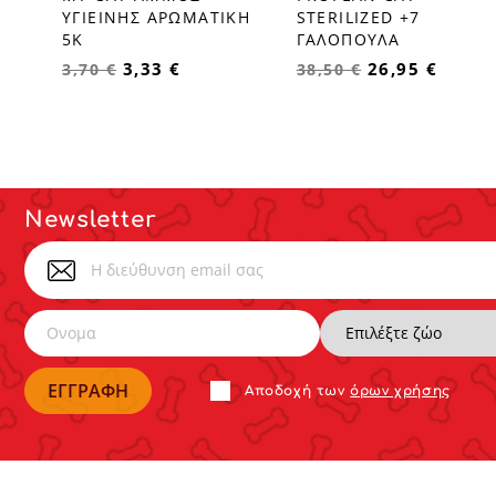
favorite_border
favorite_border
ΥΓΙΕΙΝΗΣ ΑΡΩΜΑΤΙΚΗ
STERILIZED +7
5Κ
ΓΑΛΟΠΟΥΛΑ
3,33 €
26,95 €
3,70 €
38,50 €
Newsletter
Αποδoχή των
όρων χρήσης