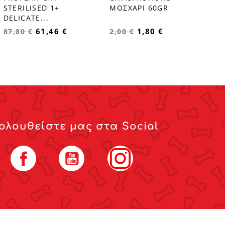
favorite_border
favorite_border
STERILISED 1+
ΜΟΣΧΑΡΙ 60GR
DELICATE...
61,46 €
1,80 €
87,80 €
2,00 €
ολουθείστε μας στα Social
Facebook
YouTube
Instagram