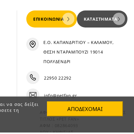
ΕΠΙΚΟΙΝΩΝΊΑ
ΚΑΤΑΣΤΉΜΑΤΑ
Ε.Ο. ΚΑΠΑΝΔΡΙΤΙΟΥ – ΚΑΛΑΜΟΥ,
ΘΕΣΗ ΝΤΑΡΑΜΠΟΥΖΙ 19014
ΠΟΛΥΔΕΝΔΡΙ
22950 22292
info@petfan.gr
αι να σας δείξει
ΑΠΟΔΈΧΟΜΑΙ
ώσετε τη
ΑΦΟΙ ΧΑΤΖΗΓΕΩΡΓΙΟΥ Ο.Ε. ΔΙΑΚΡΙΤΙΚΟΣ
ΤΙΤΛΟΣ «PET FAN»
ΑΦΜ : 082864093
ΔΟΥ : ΚΗΦΙΣΙΑΣ