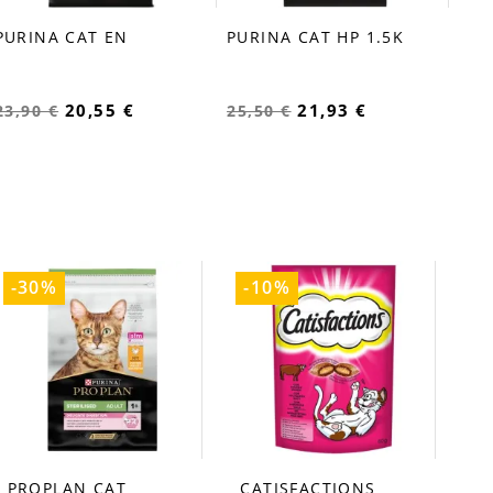
PURINA CAT EN
PURINA CAT HP 1.5K
favorite_border
favorite_border
20,55 €
21,93 €
23,90 €
25,50 €
-30%
-10%
PROPLAN CAT
CATISFACTIONS