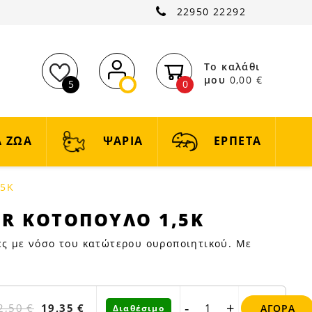
22950 22292
Το καλάθι
μου
0,00 €
5
0
 ΖΩΑ
ΨΑΡΙΑ
ΕΡΠΕΤΑ
,5K
UR ΚΟΤΟΠΟΥΛΟ 1,5K
ες με νόσο του κατώτερου ουροποιητικού. Με
-
+
2,50 €
19,35 €
ΑΓΟΡΆ
Διαθέσιμο