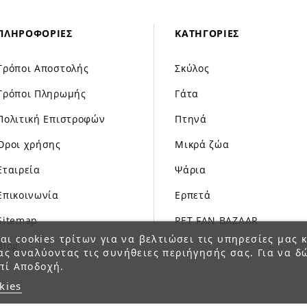
ΠΛΗΡΟΦΟΡΊΕΣ
ΚΑΤΗΓΟΡΊΕΣ
Τρόποι Αποστολής
Σκύλος
Τρόποι Πληρωμής
Γάτα
Πολιτική Επιστροφών
Πτηνά
Όροι χρήσης
Μικρά ζώα
Εταιρεία
Ψάρια
Επικοινωνία
Ερπετά
Sitemap
PET FAN BAZAAR
αι cookies τρίτων για να βελτιώσει τις υπηρεσίες μας κ
Blog
ας αναλύοντας τις συνήθειες περιήγησής σας. Για να δ
πί Αποδοχή.
kies