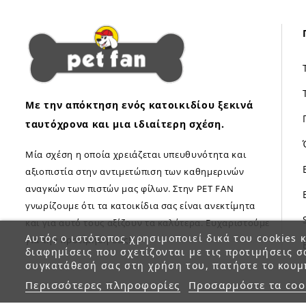
Με την απόκτηση ενός κατοικιδίου ξεκινά
ταυτόχρονα και μια ιδιαίτερη σχέση.
Μία σχέση η οποία χρειάζεται υπευθυνότητα και
αξιοπιστία στην αντιμετώπιση των καθημερινών
αναγκών των πιστών μας φίλων. Στην PET FAN
γνωρίζουμε ότι τα κατοικίδια σας είναι ανεκτίμητα
και για αυτό τους αξίζουν τα καλύτερα. Ευχαριστούμε
Αυτός ο ιστότοπος χρησιμοποιεί δικά του cookies κ
για την προτίμηση σας!
διαφημίσεις που σχετίζονται με τις προτιμήσεις σ
συγκατάθεσή σας στη χρήση του, πατήστε το κουμ
Περισσότερες πληροφορίες
Προσαρμόστε τα coo