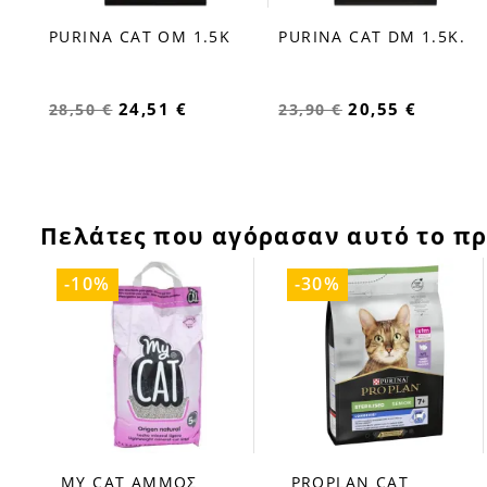
PURINA CAT OM 1.5K
PURINA CAT DM 1.5Κ.
favorite_border
favorite_border
24,51 €
20,55 €
28,50 €
23,90 €
Πελάτες που αγόρασαν αυτό το πρ
-10%
-30%
MY CAT ΑΜΜΟΣ
PROPLAN CAT