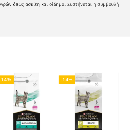
 υγρών όπως ασκίτη και οίδημα. Συστήνεται η συμβουλή
-14%
-14%
-1
PUR
favorite_bo
28,