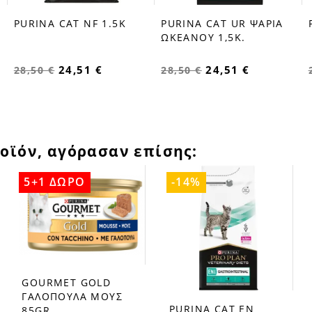
PURINA CAT NF 1.5K
PURINA CAT UR ΨΑΡΙΑ
favorite_border
favorite_border
ΩΚΕΑΝΟΥ 1,5Κ.
24,51 €
24,51 €
28,50 €
28,50 €
οϊόν, αγόρασαν επίσης:
5+1 ΔΩΡΟ
-14%
GOURMET GOLD
favorite_border
ΓΑΛΟΠΟΥΛΑ ΜΟΥΣ
PURINA CAT EN
85GR