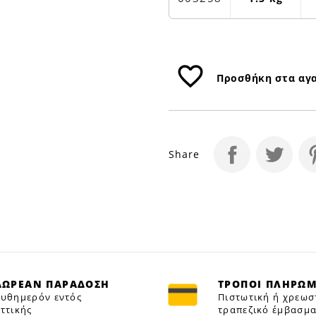
Petfan
favorite_border
Προσθήκη στα αγ
Share
ΔΩΡΕΑΝ ΠΑΡΑΔΟΣΗ
ΤΡΟΠΟΙ ΠΛΗΡΩ
υθημερόν εντός
Πιστωτική ή χρεωσ
ττικής
τραπεζικό έμβασμα