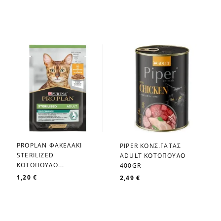
PROPLAN ΦΑΚΕΛΑΚΙ
PIPER ΚΟΝΣ.ΓΑΤΑΣ
favorite_border
favorite_border
STERILIZED
ADULT ΚΟΤΟΠΟΥΛΟ
ΚΟΤΟΠΟΥΛΟ...
400GR
1,20 €
2,49 €