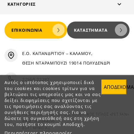

ΚΑΤΗΓΟΡΊΕΣ
ΕΠΙΚΟΙΝΩΝΊΑ
ΚΑΤΑΣΤΉΜΑΤΑ
Ε.Ο. ΚΑΠΑΝΔΡΙΤΙΟΥ – ΚΑΛΑΜΟΥ,
ΘΕΣΗ ΝΤΑΡΑΜΠΟΥΖΙ 19014 ΠΟΛΥΔΕΝΔΡΙ
22950 22292
Αυτός ο ιστότοπος χρησιμοποιεί δικά
ΑΠΟΔΈΧΟΜΑ
του cookies και cookies τρίτων για να
βελτιώσει τις υπηρεσίες μας και να σας
info@petfan.gr
δείξει διαφημίσεις που σχετίζονται με
τις προτιμήσεις σας αναλύοντας τις
συνήθειες περιήγησής σας. Για να
ΑΦΟΙ ΧΑΤΖΗΓΕΩΡΓΙΟΥ Ο.Ε. ΔΙΑΚΡΙΤΙΚΟΣ ΤΙΤΛΟΣ «PET FAN»
δώσετε τη συγκατάθεσή σας στη χρήση
ΑΦΜ : 082864093
του, πατήστε το κουμπί Αποδοχή.
ΔΟΥ : ΚΗΦΙΣΙΑΣ
Περισσότερες πληροφορίες