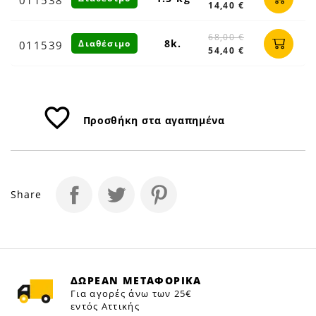
14,40 €
68,00 €
8k.
Διαθέσιμο
011539
54,40 €
favorite_border
Προσθήκη στα αγαπημένα
Share
ΔΩΡΕΑΝ ΜΕΤΑΦΟΡΙΚΑ
Για αγορές άνω των 25€
εντός Αττικής