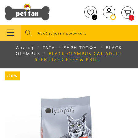
5
0
Αρχική
ΓΑΤΑ
ΞΗΡΗ ΤΡΟΦΗ
BLACK
OLYMPUS
BLACK OLYMPUS CAT ADULT
STERILIZED BEEF & KRILL
-20%