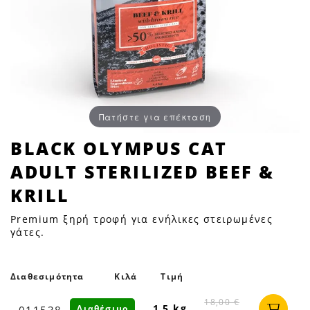
Πατήστε για επέκταση
BLACK
BLACK OLYMPUS CAT
OLYMPUS
ADULT STERILIZED BEEF &
CAT
ADULT
KRILL
STERILIZED
Premium ξηρή τροφή για ενήλικες στειρωμένες
BEEF
γάτες.
&
KRILL
|
Διαθεσιμότητα
Κιλά
Τιμή
Petfan
18,00 €
1.5 kg
Διαθέσιμο
011538