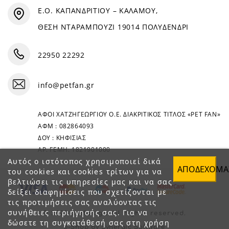
Ε.Ο. ΚΑΠΑΝΔΡΙΤΙΟΥ – ΚΑΛΑΜΟΥ,
ΘΕΣΗ ΝΤΑΡΑΜΠΟΥΖΙ 19014 ΠΟΛΥΔΕΝΔΡΙ
22950 22292
info@petfan.gr
ΑΦΟΙ ΧΑΤΖΗΓΕΩΡΓΙΟΥ Ο.Ε. ΔΙΑΚΡΙΤΙΚΟΣ ΤΙΤΛΟΣ «PET FAN»
ΑΦΜ : 082864093
ΔΟΥ : ΚΗΦΙΣΙΑΣ
ΑΡ. ΓΕΜΗ: 1821901000
Αυτός ο ιστότοπος χρησιμοποιεί δικά
ΑΠΟΔΈΧΟΜΑ
του cookies και cookies τρίτων για να
βελτιώσει τις υπηρεσίες μας και να σας
δείξει διαφημίσεις που σχετίζονται με
τις προτιμήσεις σας αναλύοντας τις
συνήθειες περιήγησής σας. Για να
© 2023 petfan.gr. All rights reserved.
δώσετε τη συγκατάθεσή σας στη χρήση
e-Shop by Synergic Software