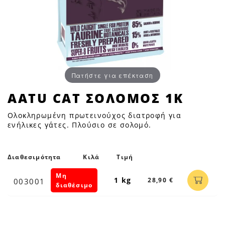
Πατήστε για επέκταση
AATU
AATU CAT ΣΟΛΟΜΟΣ 1K
CAT
Ολοκληρωμένη πρωτεινούχος διατροφή για
ΣΟΛΟΜΟΣ
ενήλικες γάτες. Πλούσιο σε σολομό.
1K
|
Petfan
Διαθεσιμότητα
Κιλά
Τιμή
Μη
1 kg
28,90 €
003001
διαθέσιμο