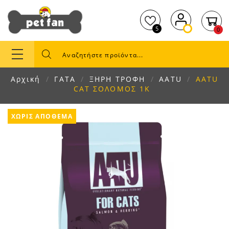
5
0
Αρχική
ΓΑΤΑ
ΞΗΡΗ ΤΡΟΦΗ
AATU
AATU
CAT ΣΟΛΟΜΟΣ 1K
ΧΩΡΊΣ ΑΠΌΘΕΜΑ