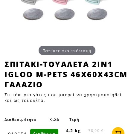
Πατήστε για επέκταση
ΣΠΙΤΑΚΙ-
ΣΠΙΤΑΚΙ-ΤΟΥΑΛΕΤΑ 2ΙΝ1
ΤΟΥΑΛΕΤΑ
IGLOO M-PETS 46X60X43CM
2ΙΝ1
IGLOO
ΓΑΛΑΖΙO
M-
Σπιτάκι για γάτες που μπορεί να χρησιμοποιηθεί
PETS
και ως τουαλέτα.
46X60X43cm
ΓΑΛΑΖΙO
|
Διαθεσιμότητα
Κιλά
Τιμή
Petfan
4.2 kg
78,90 €
Διαθέσιμο
010654