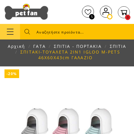
5
0
Αρχική
ΓΑΤΑ
ΣΠΙΤΙΑ - ΠΟΡΤΑΚΙΑ
ΣΠΙΤΙΑ
ΣΠΙΤΑΚΙ-ΤΟΥΑΛΕΤΑ 2ΙΝ1 IGLOO M-PETS
46X60X43cm ΓΑΛΑΖΙO
-20%