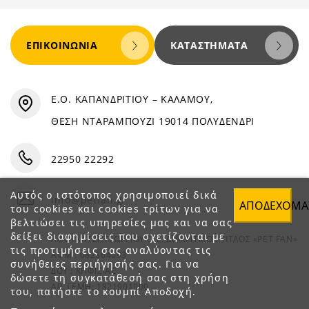
ΕΠΙΚΟΙΝΩΝΊΑ
ΚΑΤΑΣΤΉΜΑΤΑ
Ε.Ο. ΚΑΠΑΝΔΡΙΤΙΟΥ – ΚΑΛΑΜΟΥ,
ΘΕΣΗ ΝΤΑΡΑΜΠΟΥΖΙ 19014 ΠΟΛΥΔΕΝΔΡΙ
22950 22292
Αυτός ο ιστότοπος χρησιμοποιεί δικά
info@petfan.gr
ΑΠΟΔΈΧΟΜΑ
του cookies και cookies τρίτων για να
βελτιώσει τις υπηρεσίες μας και να σας
δείξει διαφημίσεις που σχετίζονται με
ΑΦΟΙ ΧΑΤΖΗΓΕΩΡΓΙΟΥ Ο.Ε. ΔΙΑΚΡΙΤΙΚΟΣ ΤΙΤΛΟΣ «PET FAN»
τις προτιμήσεις σας αναλύοντας τις
ΑΦΜ : 082864093
συνήθειες περιήγησής σας. Για να
ΔΟΥ : ΚΗΦΙΣΙΑΣ
δώσετε τη συγκατάθεσή σας στη χρήση
ΑΡ. ΓΕΜΗ: 1821901000
του, πατήστε το κουμπί Αποδοχή.