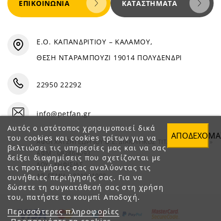
ΕΠΙΚΟΙΝΩΝΊΑ
ΚΑΤΑΣΤΉΜΑΤΑ
Ε.Ο. ΚΑΠΑΝΔΡΙΤΙΟΥ – ΚΑΛΑΜΟΥ,
ΘΕΣΗ ΝΤΑΡΑΜΠΟΥΖΙ 19014 ΠΟΛΥΔΕΝΔΡΙ
22950 22292
info@petfan.gr
Αυτός ο ιστότοπος χρησιμοποιεί δικά
ΑΠΟΔΈΧΟΜΑ
του cookies και cookies τρίτων για να
ΑΦΟΙ ΧΑΤΖΗΓΕΩΡΓΙΟΥ Ο.Ε. ΔΙΑΚΡΙΤΙΚΟΣ ΤΙΤΛΟΣ «PET FAN»
βελτιώσει τις υπηρεσίες μας και να σας
ΑΦΜ : 082864093
δείξει διαφημίσεις που σχετίζονται με
ΔΟΥ : ΚΗΦΙΣΙΑΣ
τις προτιμήσεις σας αναλύοντας τις
ΑΡ. ΓΕΜΗ: 1821901000
συνήθειες περιήγησής σας. Για να
δώσετε τη συγκατάθεσή σας στη χρήση
του, πατήστε το κουμπί Αποδοχή.
Περισσότερες πληροφορίες