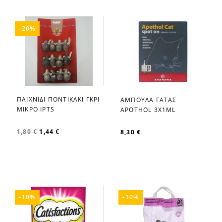
-20%
ΠΑΙΧΝΙΔΙ ΠΟΝΤΙΚΑΚΙ ΓΚΡΙ
ΑΜΠΟΥΛΑ ΓΑΤΑΣ
favorite_border
favorite_border
ΜΙΚΡΟ IPTS
APOTHOL 3X1ML
1,80 €
1,44 €
8,30 €
-10%
-10%