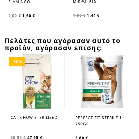
ΜΙΚΡΟ IPTS
FLAMINGO
1,80 €
1,44 €
2,00 €
1,60 €
Πελάτες που αγόρασαν αυτό το
προϊόν, αγόρασαν επίσης:
-30%
CAT CHOW STERILIZED
PERFECT FIT STERILE 1+
favorite_border
favorite_border
750GR
68,50 €
47,95 €
5,80 €