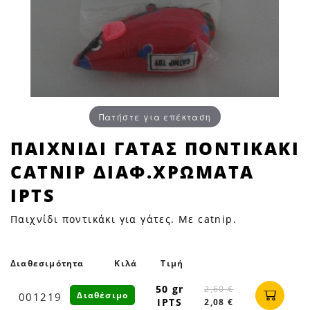
Πατήστε για επέκταση
ΠΑΙΧΝΙΔΙ
ΠΑΙΧΝΙΔΙ ΓΑΤΑΣ ΠΟΝΤΙΚΑΚΙ
ΓΑΤΑΣ
CATNIP ΔΙΑΦ.ΧΡΩΜΑΤΑ
ΠΟΝΤΙΚΑΚΙ
CATNIP
IPTS
ΔΙΑΦ.ΧΡΩΜΑΤΑ
Παιχνίδι ποντικάκι για γάτες. Με catnip.
IPTS
|
Petfan
Διαθεσιμότητα
Κιλά
Τιμή
50 gr
2,60 €
Διαθέσιμο
001219
IPTS
2,08 €