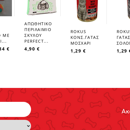
ΑΠΩΘΗΤΙΚΟ
favorite_border
ΠΕΡΙΛΑΙΜΙΟ
ROKUS
ROKU
favorite_border
favorite_border
Ο ΜΕ
ΣΚΥΛΟΥ
ΚΟΝΣ.ΓΑΤΑΣ
ΓΑΤΑ
...
PERFECT...
ΜΟΣΧΑΡΙ
ΣΟΛΟ
84 €
4,90 €
1,29 €
1,29 
Ακ