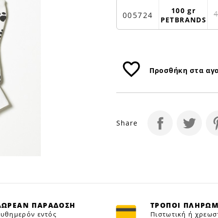
GROOM
PETBRANDS
100 gr
005724
PETBRANDS
|
Petfan
favorite_border
Προσθήκη στα αγ
Share
ΔΩΡΕΑΝ ΠΑΡΑΔΟΣΗ
ΤΡΟΠΟΙ ΠΛΗΡΩ
υθημερόν εντός
Πιστωτική ή χρεωσ