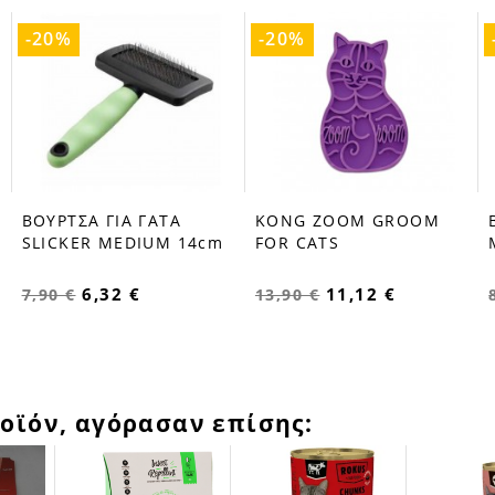
-20%
-20%
ΒΟΥΡΤΣΑ ΓΙΑ ΓΑΤΑ
KONG ΖΟΟΜ GROOM
favorite_border
favorite_border
SLICKER MEDIUM 14cm
FOR CATS
6,32 €
11,12 €
7,90 €
13,90 €
οϊόν, αγόρασαν επίσης: