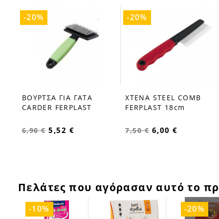
-20%
-20%
ΒΟΥΡΤΣΑ ΓΙΑ ΓΑΤΑ
XTENA STEEL COMB
favorite_border
favorite_border
CARDER FERPLAST
FERPLAST 18cm
5,52 €
6,00 €
6,90 €
7,50 €
Πελάτες που αγόρασαν αυτό το πρ
-10%
-20%