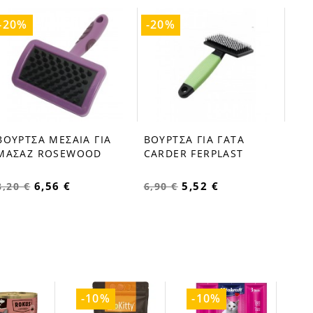
-20%
-20%
-2
XTE
fav
FER
7,5
ΒΟΥΡΤΣΑ ΜΕΣΑΙΑ ΓΙΑ
ΒΟΥΡΤΣΑ ΓΙΑ ΓΑΤΑ
favorite_border
favorite_border
ΜΑΣΑΖ ROSEWOOD
CARDER FERPLAST
6,56 €
5,52 €
8,20 €
6,90 €
-10%
-10%