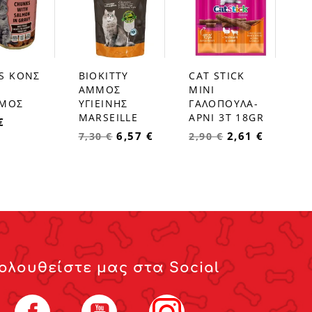
S ΚΟΝΣ
BIOKITTY
CAT STICK
favorite_border
favorite_border
Σ
ΑΜΜΟΣ
MINI
ΜΟΣ
ΥΓΙΕΙΝΗΣ
ΓΑΛΟΠΟΥΛΑ-
MARSEILLE
ΑΡΝΙ 3Τ 18GR
€
6,57 €
2,61 €
7,30 €
2,90 €
ολουθείστε μας στα Social
Facebook
YouTube
Instagram