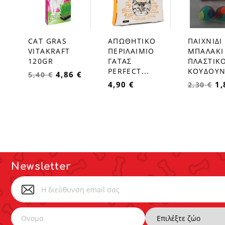
CAT GRAS
ΑΠΩΘΗΤΙΚΟ
ΠΑΙΧΝΙΔΙ
favorite_border
favorite_border
favorite_border
VITAKRAFT
ΠΕΡΙΛΑΙΜΙΟ
ΜΠΑΛΑΚΙ
120GR
ΓΑΤΑΣ
ΠΛΑΣΤΙΚ
PERFECT...
ΚΟΥΔΟΥΝΙ
4,86 €
5,40 €
4,90 €
1,
2,30 €
Newsletter