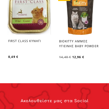
FIRST CLASS ΚΥΝΗΓΙ
BIOKITTY ΑΜΜΟΣ
favorite_border
favorite_border
ΥΓΙΕΙΝΗΣ BABY POWDER
0,49 €
14,40 €
12,96 €
Ακολουθείστε μας στα Social