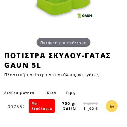
Πατήστε για επέκταση
ΠΟΤΙΣΤΡΑ
ΠΟΤΙΣΤΡΑ ΣΚΥΛΟΥ-ΓΑΤΑΣ
ΣΚΥΛΟΥ-
GAUN 5L
ΓΑΤΑΣ
GAUN
Πλαστική ποτίστρα για σκύλους και γάτες.
5L
|
Petfan
Διαθεσιμότητα
Κιλά
Τιμή
700 gr
Μη
14,90 €
007552
GAUN
διαθέσιμο
11,92 €