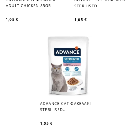
favorite_border
favorite_border
ADULT CHICKEN 85GR
STERILISED...
1,05 €
1,05 €
ADVANCE CAT ΦΑΚΕΛΑΚΙ
favorite_border
STERILISED...
1,05 €