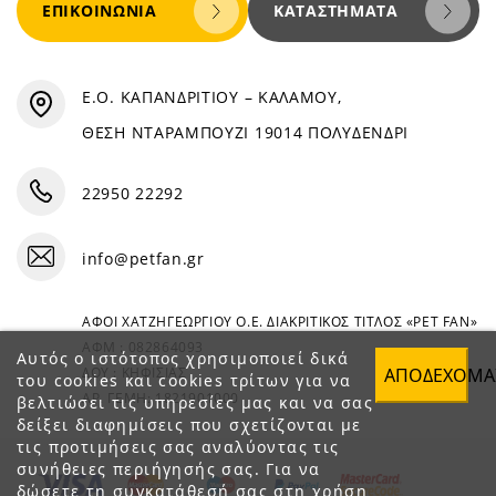
ΕΠΙΚΟΙΝΩΝΊΑ
ΚΑΤΑΣΤΉΜΑΤΑ
Ε.Ο. ΚΑΠΑΝΔΡΙΤΙΟΥ – ΚΑΛΑΜΟΥ,
ΘΕΣΗ ΝΤΑΡΑΜΠΟΥΖΙ 19014 ΠΟΛΥΔΕΝΔΡΙ
22950 22292
info@petfan.gr
ΑΦΟΙ ΧΑΤΖΗΓΕΩΡΓΙΟΥ Ο.Ε. ΔΙΑΚΡΙΤΙΚΟΣ ΤΙΤΛΟΣ «PET FAN»
ΑΦΜ : 082864093
Αυτός ο ιστότοπος χρησιμοποιεί δικά
ΑΠΟΔΈΧΟΜΑ
ΔΟΥ : ΚΗΦΙΣΙΑΣ
του cookies και cookies τρίτων για να
ΑΡ. ΓΕΜΗ: 1821901000
βελτιώσει τις υπηρεσίες μας και να σας
δείξει διαφημίσεις που σχετίζονται με
τις προτιμήσεις σας αναλύοντας τις
συνήθειες περιήγησής σας. Για να
δώσετε τη συγκατάθεσή σας στη χρήση