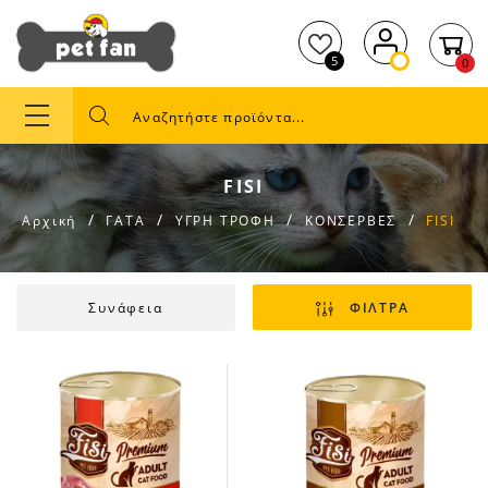
5
0
FISI
Αρχική
ΓΑΤΑ
ΥΓΡΗ ΤΡΟΦΗ
ΚΟΝΣΕΡΒΕΣ
FISI
Συνάφεια
ΦΙΛΤΡΑ