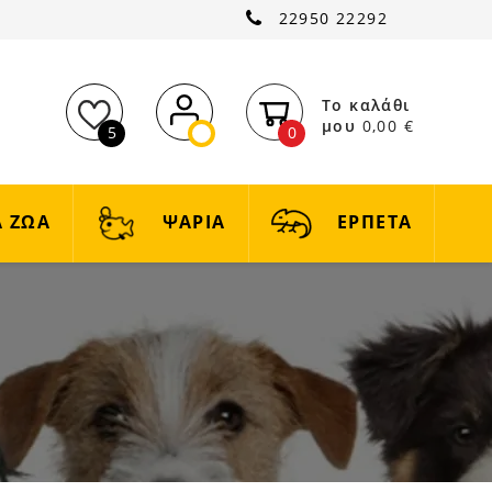
22950 22292
Το καλάθι
μου
0,00 €
5
0
 ΖΩΑ
ΨΑΡΙΑ
ΕΡΠΕΤΑ