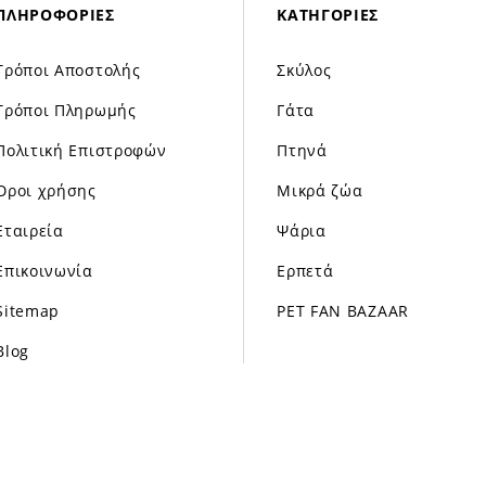
ΠΛΗΡΟΦΟΡΊΕΣ
ΚΑΤΗΓΟΡΊΕΣ
Τρόποι Αποστολής
Σκύλος
Τρόποι Πληρωμής
Γάτα
Πολιτική Επιστροφών
Πτηνά
Όροι χρήσης
Μικρά ζώα
Εταιρεία
Ψάρια
Επικοινωνία
Ερπετά
Sitemap
PET FAN BAZAAR
Blog