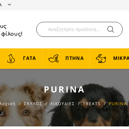
ΤΑ
ους
 φίλους!
ΓΑΤΑ
ΠΤΗΝΑ
ΜΙΚΡΑ
PURINA
Αρχική
ΣΚΥΛΟΣ
ΛΙΧΟΥΔΙΕΣ
TREATS
PURINA