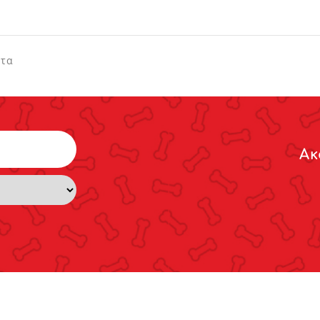
ντα
Ακ