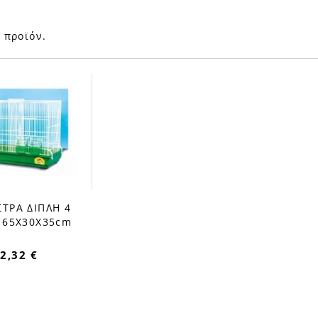
 προϊόν.
ΤΡΑ ΔΙΠΛΗ 4
 65Χ30Χ35cm
2,32 €