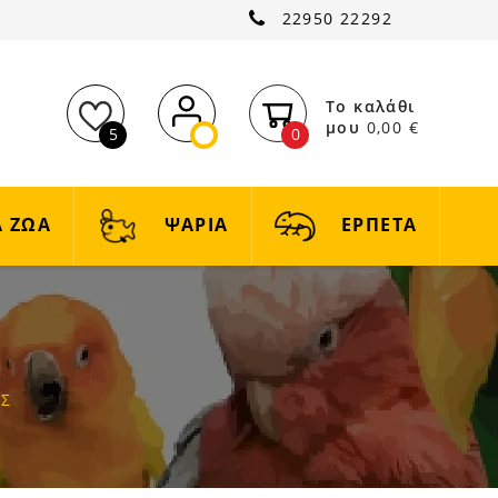
22950 22292
Το καλάθι
μου
0,00 €
5
0
 ΖΩΑ
ΨΑΡΙΑ
ΕΡΠΕΤΑ
ΕΣ