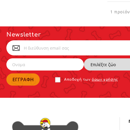
1 προϊό
Newsletter
Αποδoχή των
όρων χρήσης