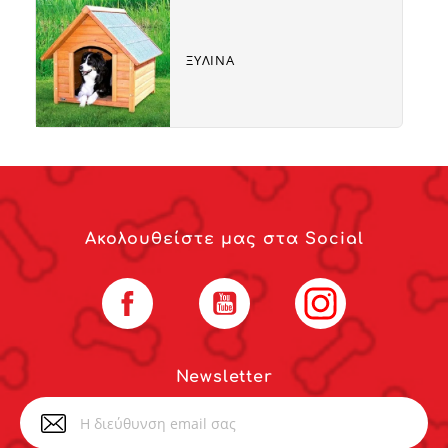
Subcat
fill
link
ΞΥΛΙΝΑ
Ακολουθείστε μας στα Social
Facebook
YouTube
Instagram
Newsletter