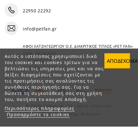
22950 22292
info@petfan.gr
ΑΦΟΙ ΧΑΤΖΗΓΕΩΡΓΙΟΥ Ο.Ε. ΔΙΑΚΡΙΤΙΚΟΣ ΤΙΤΛΟΣ «PET FAN»
ΑΦΜ : 082864093
Αυτός ο ιστότοπος χρησιμοποιεί δικά
ΑΠΟΔΈΧΟΜΑ
ΔΟΥ : ΚΗΦΙΣΙΑΣ
του cookies και cookies τρίτων για να
ΑΡ. ΓΕΜΗ: 1821901000
βελτιώσει τις υπηρεσίες μας και να σας
δείξει διαφημίσεις που σχετίζονται με
τις προτιμήσεις σας αναλύοντας τις
συνήθειες περιήγησής σας. Για να
δώσετε τη συγκατάθεσή σας στη χρήση
του, πατήστε το κουμπί Αποδοχή.
© 2023 petfan.gr. All rights reserved.
Περισσότερες πληροφορίες
Προσαρμόστε τα cookies
e-Shop by Synergic Software