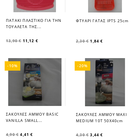
ΠΑΤΑΚΙ ΠΛΑΣΤΙΚΟ ΓΙΑ ΤΗΝ
ΦΤΥΑΡΙ ΓΑΤΑΣ IPTS 25cm
favorite_border
favorite_border
ΤΟΥΑΛΕΤΑ ΤΗΣ...
13,90 €
11,12 €
2,30 €
1,84 €
-10%
-20%
ΣΑΚΟΥΛΕΣ ΑΜΜΟΥ BASIC
ΣΑΚΟΥΛΕΣ ΑΜΜΟΥ MAXI
favorite_border
favorite_border
VANILLA SMALL...
MEDIUM 10Τ 50X40cm
4,90 €
4,41 €
4,30 €
3,44 €