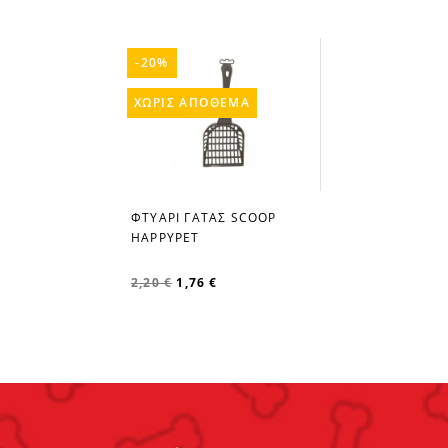
-20%
ΧΩΡΊΣ ΑΠΌΘΕΜΑ
ΦΤΥΑΡΙ ΓΑΤΑΣ SCOOP
favorite_border
HAPPYPET
2,20 €
1,76 €