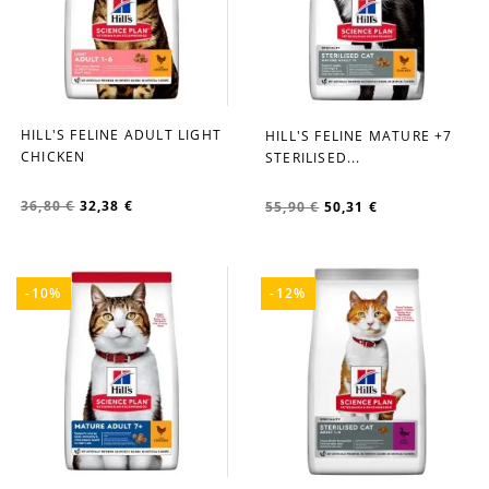
HILL'S FELINE ADULT LIGHT
HILL'S FELINE MATURE +7
favorite_border
favorite_border
CHICKEN
STERILISED...
36,80 €
32,38 €
55,90 €
50,31 €
-10%
-12%