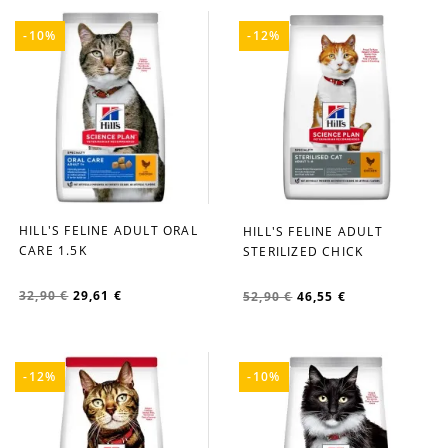
-10%
-12%
HILL'S FELINE ADULT ORAL
HILL'S FELINE ADULT
favorite_border
favorite_border
CARE 1.5K
STERILIZED CHICK
32,90 €
29,61 €
52,90 €
46,55 €
-12%
-10%