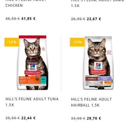
favorite_border
favorite_border
CHICKEN
1.5K
46,50 €
41,85 €
26,90 €
23,67 €
-12%
-10%
HILL'S FELINE ADULT TUNA
HILL'S FELINE ADULT
favorite_border
favorite_border
1.5K
HAIRBALL 1,5K
25,50 €
22,44 €
33,00 €
29,70 €