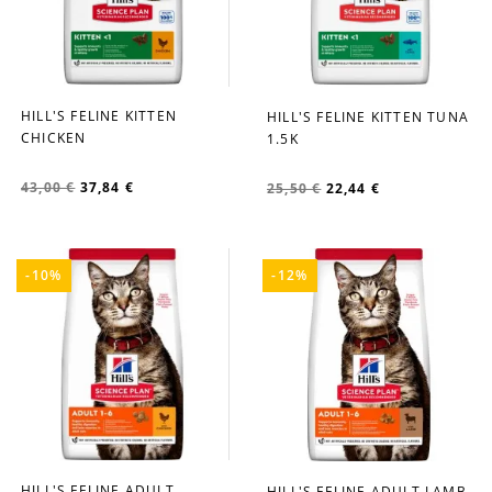
HILL'S FELINE KITTEN
HILL'S FELINE KITTEN TUNA
favorite_border
favorite_border
CHICKEN
1.5K
43,00 €
37,84 €
25,50 €
22,44 €
-10%
-12%
HILL'S FELINE ADULT
HILL'S FELINE ADULT LAMB