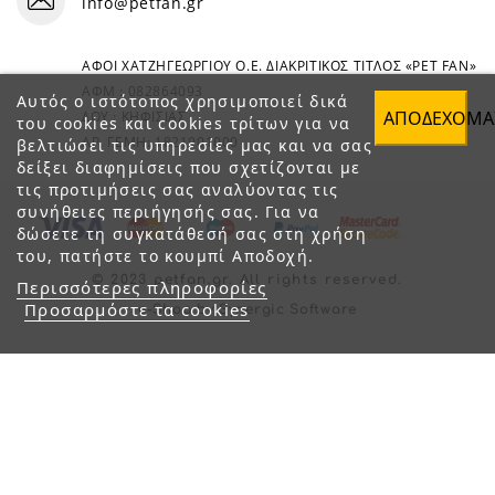
info@petfan.gr
ΑΦΟΙ ΧΑΤΖΗΓΕΩΡΓΙΟΥ Ο.Ε. ΔΙΑΚΡΙΤΙΚΟΣ ΤΙΤΛΟΣ «PET FAN»
ΑΦΜ : 082864093
Αυτός ο ιστότοπος χρησιμοποιεί δικά
ΑΠΟΔΈΧΟΜΑ
ΔΟΥ : ΚΗΦΙΣΙΑΣ
του cookies και cookies τρίτων για να
ΑΡ. ΓΕΜΗ: 1821901000
βελτιώσει τις υπηρεσίες μας και να σας
δείξει διαφημίσεις που σχετίζονται με
τις προτιμήσεις σας αναλύοντας τις
συνήθειες περιήγησής σας. Για να
δώσετε τη συγκατάθεσή σας στη χρήση
του, πατήστε το κουμπί Αποδοχή.
© 2023 petfan.gr. All rights reserved.
Περισσότερες πληροφορίες
Προσαρμόστε τα cookies
e-Shop by Synergic Software