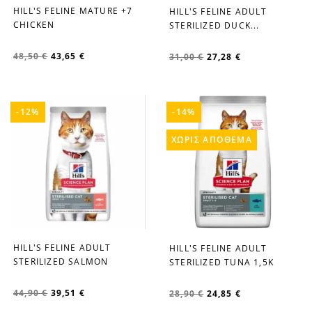
HILL'S FELINE MATURE +7
HILL'S FELINE ADULT
favorite_border
favorite_border
CHICKEN
STERILIZED DUCK...
48,50 €
43,65 €
31,00 €
27,28 €
-12%
-14%
ΧΩΡΊΣ ΑΠΌΘΕΜΑ
HILL'S FELINE ADULT
HILL'S FELINΕ ADULT
favorite_border
favorite_border
STERILIZED SALMON
STERILIZED TUNA 1,5K
44,90 €
39,51 €
28,90 €
24,85 €