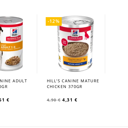
-12%
ANINE ADULT
HILL'S CANINE MATURE
favorite_border
0GR
CHICKEN 370GR
61 €
4,31 €
4,90 €