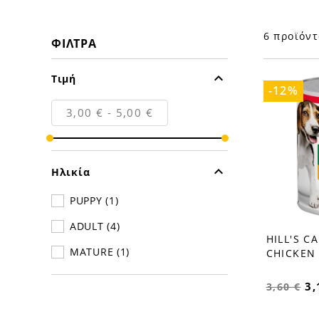
6 προϊόντ
ΦΊΛΤΡΑ

Τιμή
-12%
3,00 € - 5,00 €

Ηλικία
PUPPY
(1)
ADULT
(4)
HILL'S C
favorite_border
MATURE
(1)
CHICKEN
3,
3,60 €