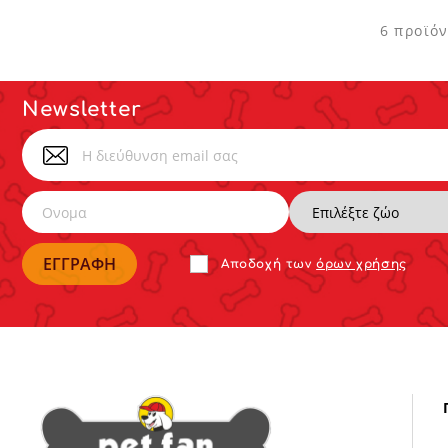
6 προϊό
Newsletter
Αποδoχή των
όρων χρήσης