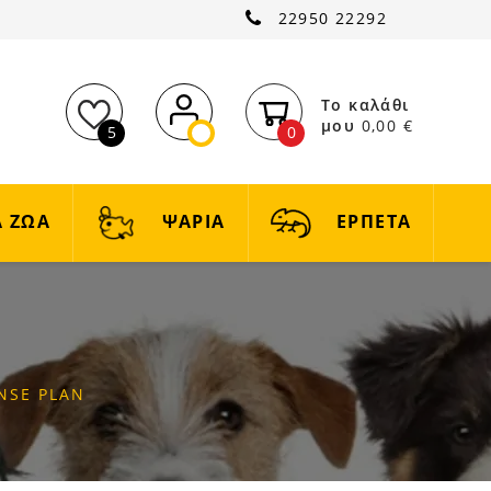
22950 22292
Το καλάθι
μου
0,00 €
5
0
 ΖΩΑ
ΨΑΡΙΑ
ΕΡΠΕΤΑ
ENSE PLAN