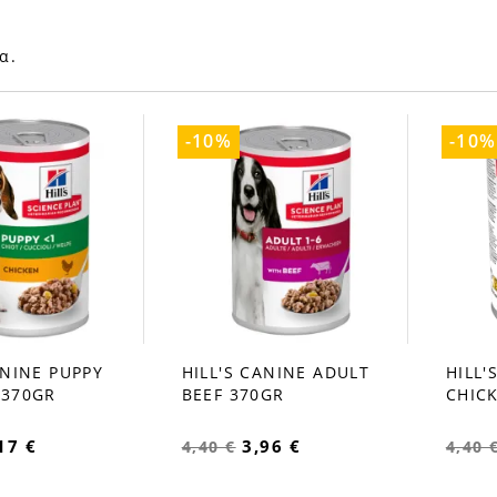
α.
-10%
-10%
ANINE PUPPY
HILL'S CANINE ADULT
HILL'
favorite_border
favorite_b
 370GR
BEEF 370GR
CHIC
17 €
3,96 €
4,40 €
4,40 