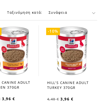
Ταξινόμηση κατά:
Συνάφεια
-10%
S CANINE ADULT
HILL'S CANINE ADULT
order
favorite_border
KEN 370GR
TURKEY 370GR
3,96 €
€
3,96 €
4,40 €