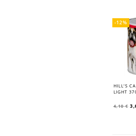
-12%
HILL'S C
favorite_border
LIGHT 37
3,
4,10 €